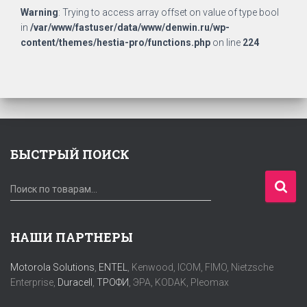
Warning
: Trying to access array offset on value of type bool
in
/var/www/fastuser/data/www/denwin.ru/wp-
content/themes/hestia-pro/functions.php
on line
224
БЫСТРЫЙ ПОИСК
И
Поиск по товарам…
с
к
а
НАШИ ПАРТНЕРЫ
т
ь
Motorola Solutions
,
ENTEL
, Kenwood, ICOM, FIMO, Nietzsche
:
Enterprise,
Duracell
,
ТРОФИ
, ЭРА, KODAK, Pleomax