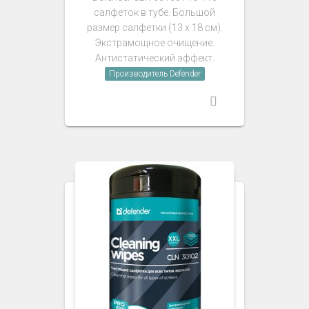
салфеток в тубе. Большой
размер салфетки (13 х 18 см).
Экстрамощное очищение.
Антистатический эффект.
Производитель Defender