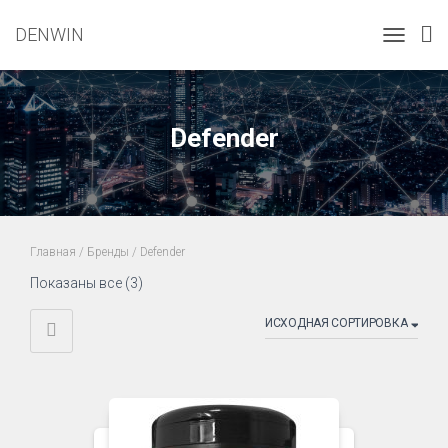
DENWIN
TOGGLE
NAVIGATI
Defender
Главная
/
Бренды
/ Defender
Показаны все (3)