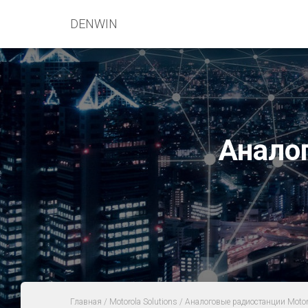
DENWIN
Анало
Главная
/
Motorola Solutions
/ Аналоговые радиостанции Motor