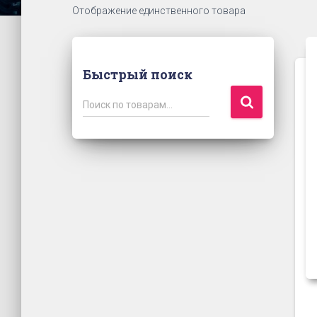
Отображение единственного товара
Быстрый поиск
И
Поиск по товарам…
с
к
а
т
ь
: