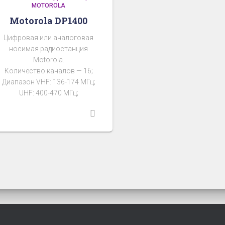
MOTOROLA
Motorola DP1400
Цифровая или аналоговая
носимая радиостанция
Motorola.
Количество каналов — 16;
Диапазон VHF: 136-174 МГц;
UHF: 400-470 МГц;