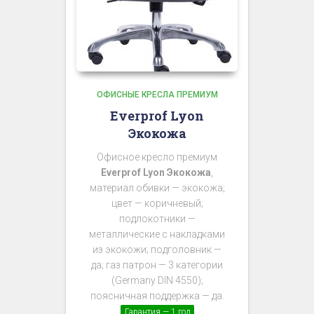
ОФИСНЫЕ КРЕСЛА ПРЕМИУМ
Everprof Lyon
Экокожа
Офисное кресло премиум
Everprof Lyon Экокожа
,
материал обивки — экокожа;
цвет — коричневый;
подлокотники —
металлические с накладками
из экокожи; подголовник —
да; газ патрон — 3 категории
(Germany DIN 4550);
поясничная поддержка — да.
Гарантия — 1 год