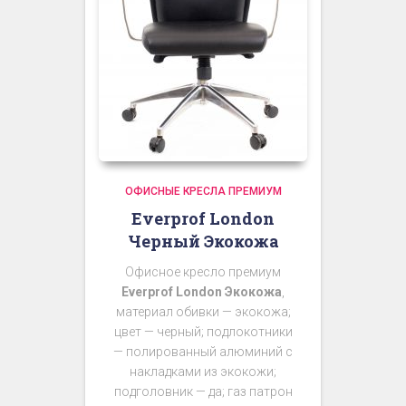
ОФИСНЫЕ КРЕСЛА ПРЕМИУМ
Everprof London
Черный Экокожа
Офисное кресло премиум
Everprof London Экокожа
,
материал обивки — экокожа;
цвет — черный; подлокотники
— полированный алюминий с
накладками из экокожи;
подголовник — да; газ патрон