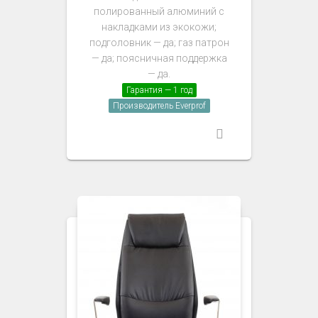
полированный алюминий с
накладками из экокожи;
подголовник — да; газ патрон
— да; поясничная поддержка
— да.
Гарантия — 1 год
Производитель Everprof