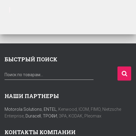
БЫСТРЫЙ ПОИСК
И
Поиск по товарам…
с
к
а
НАШИ ПАРТНЕРЫ
т
ь
Motorola Solutions
,
ENTEL
, Kenwood, ICOM, FIMO, Nietzsche
:
Enterprise,
Duracell
,
ТРОФИ
, ЭРА, KODAK, Pleomax
КОНТАКТЫ КОМПАНИИ