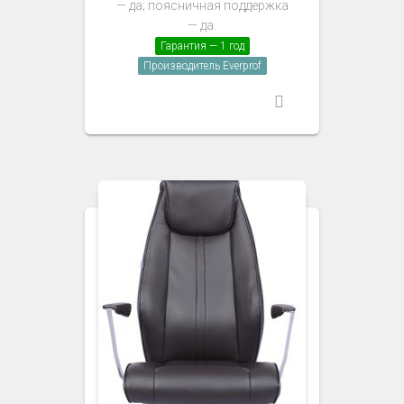
— да; поясничная поддержка
— да.
Гарантия — 1 год
Производитель Everprof