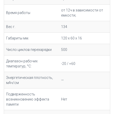
от 12ч в зависимости от
Время работы
емкости;
Вес г.
134
Габариты мм.
120 x 60 x 16
Число циклов перезарядки
500
Диапазон рабочих
-20 / +60
температур, °С:
Энергетическая плотность,
—
мАч/cм
Подверженность
возникновению эффекта
Нет
памяти