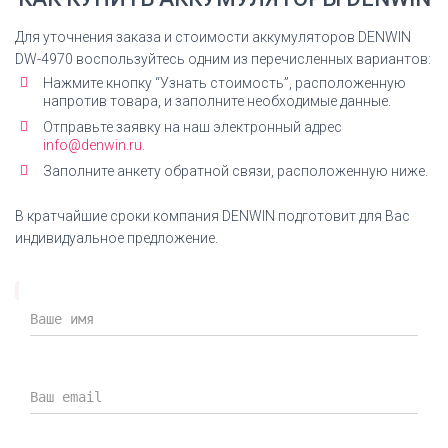
Декларация соответствия на Ni-Mh аккумуляторы
ДЕНВИН
Для уточнения заказа и стоимости аккумуляторов DENWIN
DW-4970 воспользуйтесь одним из перечисленных вариантов:
СКАЧАТЬ ДЕКЛАРАЦИЮ
Нажмите кнопку “Узнать стоимость”, расположенную
напротив товара, и заполните необходимые данные.
Отправьте заявку на наш электронный адрес
info@denwin.ru.
Заполните анкету обратной связи, расположенную ниже.
Декларация Li-Ion аккумуляторы
Декларация соответствия на Ni-Mh аккумуляторы
В кратчайшие сроки компания DENWIN подготовит для Вас
ДЕНВИН
индивидуальное предложение.
СКАЧАТЬ ДЕКЛАРАЦИЮ
Сертификат ISO
Сертификат ГОСТ Р ИСО 9001-2015 (ISO 9001-2015)