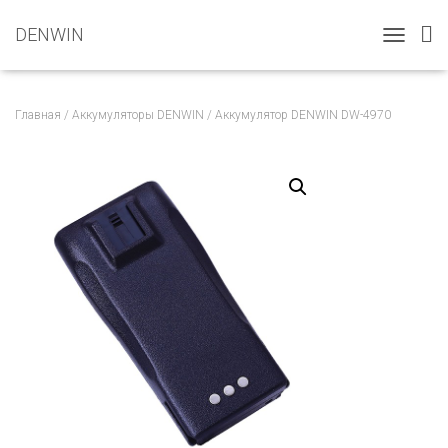
DENWIN
T
O
G
G
Главная
/
Аккумуляторы DENWIN
/ Аккумулятор DENWIN DW-4970
L
E
N
A
V
I
G
A
T
I
O
N