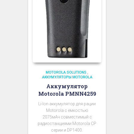
MOTOROLA SOLUTIONS
,
АККУМУЛЯТОРЫ MOTOROLA
Аккумулятор
Motorola PMNN4259
Li-Ion аккумулятор для рации
Motorola с емкостью
2075мАч совместимый с
радиостанциями Motorola CP
серии и DP1400.