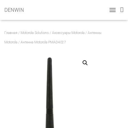
DENWIN
T
O
G
G
Главная
/
Motorola Solutions
/
Аксессуары Motorola
/
Антенны
L
E
Motorola
/ Антенна Motorola PMAD4027
N
A
V
I
G
A
T
I
O
N