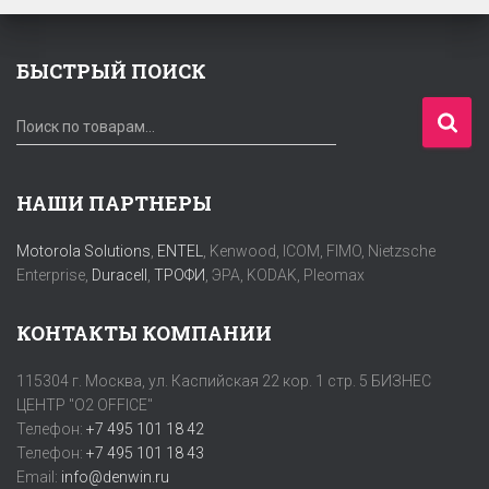
БЫСТРЫЙ ПОИСК
И
Поиск по товарам…
с
к
а
НАШИ ПАРТНЕРЫ
т
ь
Motorola Solutions
,
ENTEL
, Kenwood, ICOM, FIMO, Nietzsche
:
Enterprise,
Duracell
,
ТРОФИ
, ЭРА, KODAK, Pleomax
КОНТАКТЫ КОМПАНИИ
115304 г. Москва, ул. Каспийская 22 кор. 1 стр. 5 БИЗНЕС
ЦЕНТР "O2 OFFICE"
Телефон:
+7 495 101 18 42
Телефон:
+7 495 101 18 43
Email:
info@denwin.ru