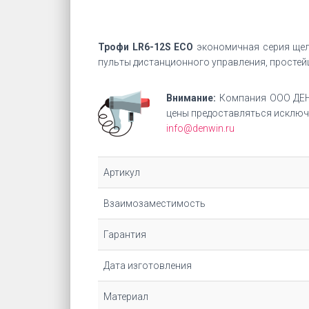
Трофи LR6-12S ECO
экономичная серия щело
пульты дистанционного управления, простейш
Внимание:
Компания ООО ДЕН
цены предоставляться исключи
info@denwin.ru
Артикул
Взаимозаместимость
Гарантия
Дата изготовления
Материал