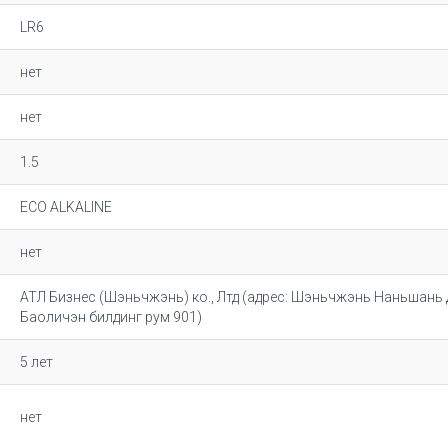
LR6
нет
нет
1.5
ECO ALKALINE
нет
АТЛ Бизнес (Шэньчжэнь) ко., Лтд (адрес: Шэньчжэнь Наньшань 
Баоличэн билдинг рум 901)
5 лет
нет