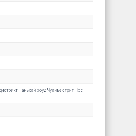
дистрикт Наньхай роуд Чуанъе стрит Нос