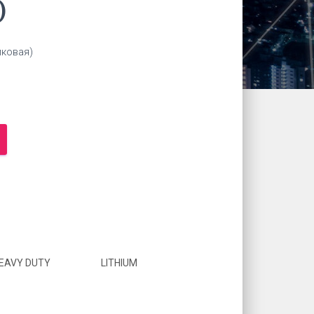
)
иковая)
EAVY DUTY
LITHIUM