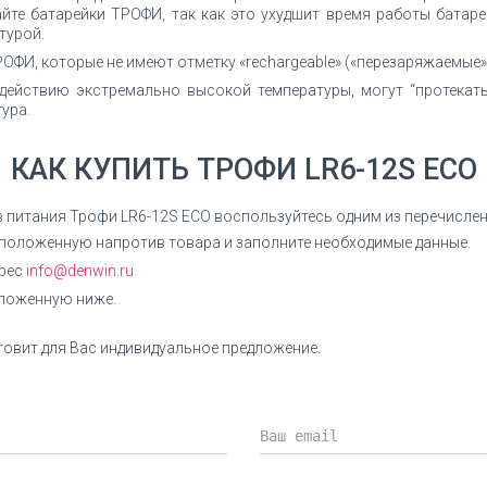
йте батарейки ТРОФИ, так как это ухудшит время работы батаре
турой.
ОФИ, которые не имеют отметку «rechargeable» («перезаряжаемые»
действию экстремально высокой температуры, могут “протекат
ура.
КАК КУПИТЬ ТРОФИ LR6-12S ECO
в питания Трофи LR6-12S ECO воспользуйтесь одним из перечисле
сположенную напротив товара и заполните необходимые данные.
дрес
info@denwin.ru.
оложенную ниже.
овит для Вас индивидуальное предложение.