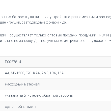
чных батареек для питания устройств с равномерным и распре
ие игрушки, светодиодные фонари и др.
ВИН осуществляет только оптовые продажи продукции ТРОФИ (
тельно по запросу. Для получения коммерческого предложения – 
Б0027814
AA, MN1500, E91, KAA, AM3, LR6, 15A
Расходный материал
указана на блистере с обратной стороны
щелочной элемент