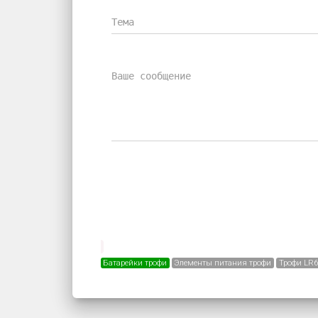
Батарейки трофи
Элементы питания трофи
Трофи LR6