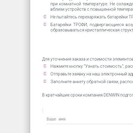
при комнатной температуре. Не охлажда
вблизи устройств с повышенной темпера
Не пытайтесь перезаряжать батарейки ТР
Батарейки ТРОФИ, подвергающиеся воз
образовываться кристаллическая структ
Для уточнения заказа и стоимости элементо
Нажмите кнопку “Узнать стоимость”, ра
Отправьте заявку на наш электронный а
Заполните анкету обратной связи, расп
В кратчайшие сроки компания DENWIN подгот