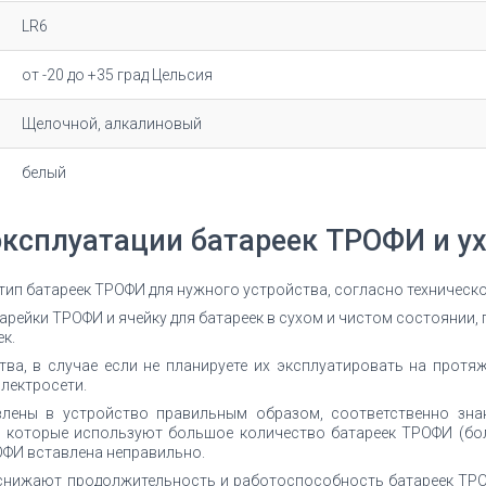
LR6
от -20 до +35 град Цельсия
Щелочной, алкалиновый
белый
эксплуатации батареек ТРОФИ и ух
 тип батареек ТРОФИ для нужного устройства, согласно техничес
рейки ТРОФИ и ячейку для батареек в сухом и чистом состоянии, 
к.
ва, в случае если не планируете их эксплуатировать на протяж
лектросети.
влены в устройство правильным образом, соответственно зна
 которые используют большое количество батареек ТРОФИ (бол
ОФИ вставлена неправильно.
снижают продолжительность и работоспособность батареек ТРО