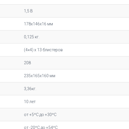
1,5 В
178х146х16 мм
0,125 кг.
(4×4) x 13 блистеров
208
235х165х160 мм
3,36кг.
10 лет
от +5ºC до +30ºC
от -20ºC до +54ºC