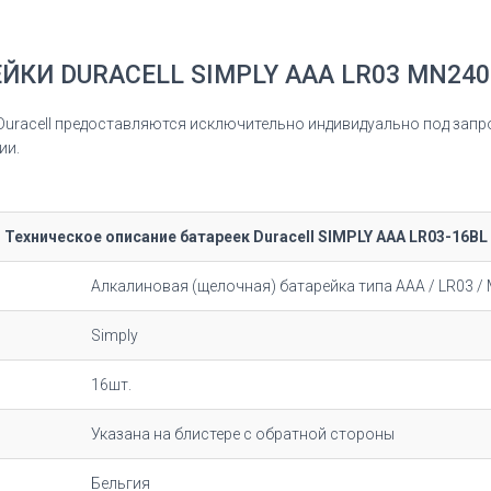
ЙКИ DURACELL SIMPLY AAA LR03 MN240
Duracell предоставляются исключительно индивидуально под запр
ии.
Техническое описание батареек Duracell SIMPLY AAA LR03-16BL
Алкалиновая (щелочная) батарейка типа AAА / LR03 /
Simply
16шт.
Указана на блистере с обратной стороны
Бельгия