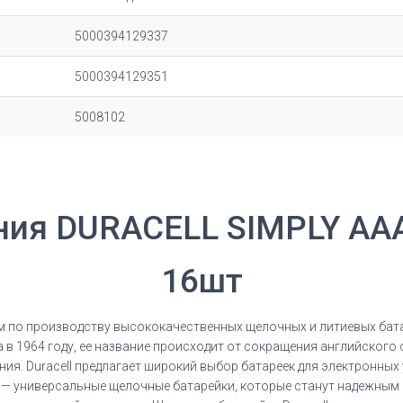
5000394129337
5000394129351
5008102
ния DURACELL SIMPLY ААA
16шт
м по производству высококачественных щелочных и литиевых бата
в 1964 году, ее название происходит от сокращения английского с
ия. Duracell предлагает широкий выбор батареек для электронны
AA — универсальные щелочные батарейки, которые станут надежным