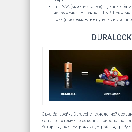
миру.
Тип ААА (мизинчиковые) — данные батаре
напряжение составляет 1,5 В. Применя
тока (всевозможные пульты дистанцио
DURALOCK
Одна батарейка Duracell с технологией сохр
дольше, потому что ее концентрированная э
батареек для электронных устройств, требующ