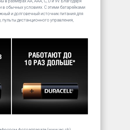
в размерах AA, AAA, C, D и 9V. Благодаря
ии в обычных условиях. С этими батарейками
ежный и долговечный источник питания для
, пульты дистанционного управления,
цифровом фотоаппарате (www.iec.ch).