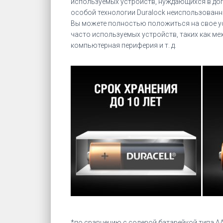
используемых устройств, нуждающихся в допо
особой технологии Duralock неиспользованны
Вы можете полностью положиться на свое уст
часто используемых устройств, таких как м
компьютерная периферия и т. д.
*
по сравнению с солевой батарейкой типа АА