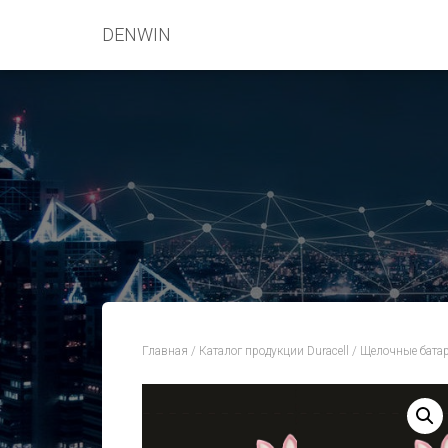
DENWIN
Главная
/
Каталог продукции Duracell
/
Щелочные батар