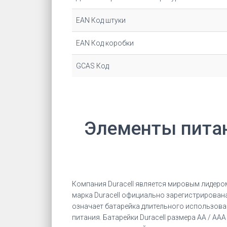
EAN Код штуки
EAN Код коробки
GCAS Код
Элементы пита
Компания Duracell является мировым лидеро
марка Duracell официально зарегистрирована 
означает батарейка длительного использован
питания. Батарейки Duracell размера AA / A