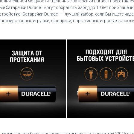
лнительной мощности. Щелочные батарейки Duracell представлены 
е батарейки Duracell могут сохранять заряд до 10 лет при хранен
ройство. Батарейки Duracell — лучший выбор, если Вы ищете над
еханизированные игрушки, фонарики, портативные игровые консоли
 лидирующего бренда по результатам теста стандарта IEC 2015 в 