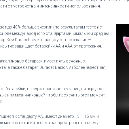
сти от устройства и интенсивности использования.
меют до 40% больше энергии (по результатам тестов с
основе международного стандарта минимальной средней
тарейки Duracell имеют защиту от протекания —
рытие защищает батарейки AA и AAA от протекания.
алкалиновых батареек, имеет пять основных
та, а также батарея Duracell Basic 9V (более известная,
ь батарейки, нередко возникает путаница, и нередок
овые или мизинчиковые? Чтобы прояснить этот момент,
:
ящиеся к стандарту AA, имеют диаметр 13 — 15 мм и
 элементов питания весьма распространен по всему