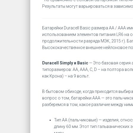
Результаты могут варьироваться в зависимо
Батарейки Duracell Basic размера AA / AAA и
использованием элементов питания LR6 на 
продолжительности разряда МЭК, 2015 г). Ба
Высококачественное внешнее нейлоновое пок
Duracell Simply и Basic
— Это базовая серия 
типоразмеров: AA, AAA, C, D – на полтора воль
как Крона) – на 9 вольт.
В бытовом обиходе, когда приходится выбират
вопрос о том, батарейки ААА — это пальчик
разберемся в том, какое различие между ними
Тип АА (пальчиковые) — изделия, относ
длину 60 мм. Этот тип гальванических