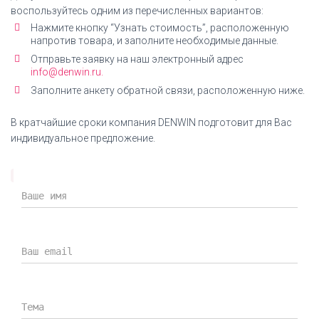
воспользуйтесь одним из перечисленных вариантов:
СКАЧАТЬ СЕРТИФИКАТ
Нажмите кнопку “Узнать стоимость”, расположенную
напротив товара, и заполните необходимые данные.
Отправьте заявку на наш электронный адрес
info@denwin.ru.
Заполните анкету обратной связи, расположенную ниже.
Инструкция по сборке
Кресло офисное Everprof Drift Lux M Кожа
В кратчайшие сроки компания DENWIN подготовит для Вас
инструкция по сборке
индивидуальное предложение.
СКАЧАТЬ ИНСТРУКЦИЮ
Дилерский сертификат DENWIN
Дилерский сертификат компании DENWIN на
продукцию Everprof
СКАЧАТЬ СЕРТИФИКАТ