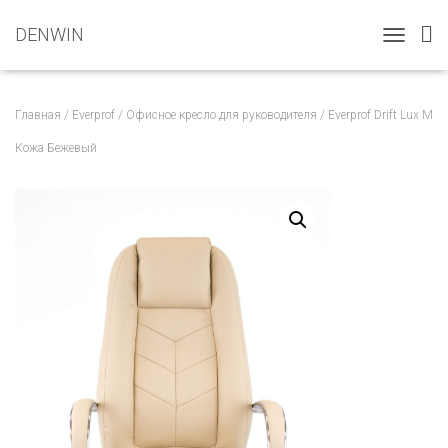
DENWIN
T
O
G
G
Главная
/
Everprof
/
Офисное кресло для руководителя
/ Everprof Drift Lux M
L
E
Кожа Бежевый
N
A
V
I
G
A
T
I
O
N