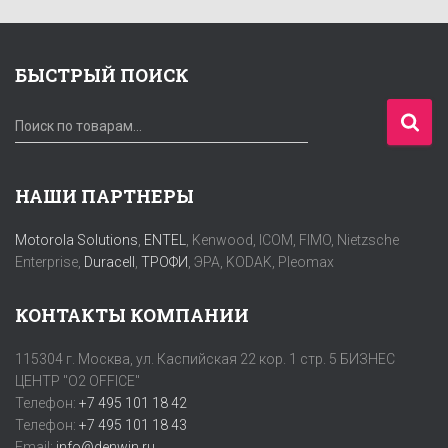
БЫСТРЫЙ ПОИСК
И
Поиск по товарам…
с
к
а
НАШИ ПАРТНЕРЫ
т
ь
Motorola Solutions
,
ENTEL
, Kenwood, ICOM, FIMO, Nietzsche
:
Enterprise,
Duracell
,
ТРОФИ
, ЭРА, KODAK, Pleomax
КОНТАКТЫ КОМПАНИИ
115304 г. Москва, ул. Каспийская 22 кор. 1 стр. 5 БИЗНЕС
ЦЕНТР "O2 OFFICE"
Телефон:
+7 495 101 18 42
Телефон:
+7 495 101 18 43
Email:
info@denwin.ru