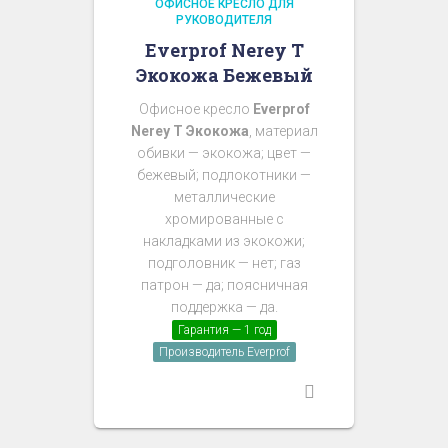
ОФИСНОЕ КРЕСЛО ДЛЯ
РУКОВОДИТЕЛЯ
Everprof Nerey T
Экокожа Бежевый
Офисное кресло
Everprof
Nerey T Экокожа
, материал
обивки — экокожа; цвет —
бежевый; подлокотники —
металлические
хромированные с
накладками из экокожи;
подголовник — нет; газ
патрон — да; поясничная
поддержка — да.
Гарантия — 1 год
Производитель Everprof