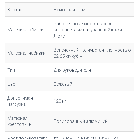
Каркас
Немонолитный
Рабочая поверхность кресла
Материал обивки
выполнена из натуральной кожи
Люкс
Вспененный полиуретан плотностью
Материал набивки
22-25 кг/куб.м
Тип
Для руководителя
Цвет
Бежевый
Допустимая
120 кг
нагрузка
Материал
Полированный алюминий
крестовины
Рост пользователя
до 170см, 170-185см, 185-200см