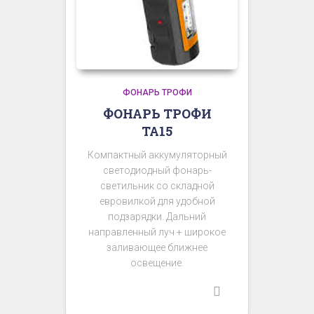
ФОНАРЬ ТРОФИ
ФОНАРЬ ТРОФИ
TA15
Компактный аккумуляторный
светодиодный фонарь-
светильник со складной
евровилкой для удобной
подзарядки. Дальний
направленный луч + широкое
заливающее ближнее
освещение.