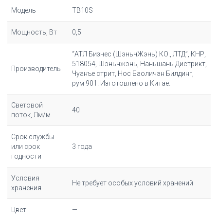
Модель
TB10S
Мощность, Вт
0,5
“АТЛ Бизнес (ШэньчЖэнь) КО., ЛТД”, КНР,
518054, Шэньчжэнь, Наньшань Дистрикт,
Производитель
Чуанъе стрит, Нос Баоличэн Билдинг,
рум 901. Изготовлено в Китае.
Световой
40
поток, Лм/м
Срок службы
или срок
3 года
годности
Условия
Не требует особых условий хранений
хранения
Цвет
—