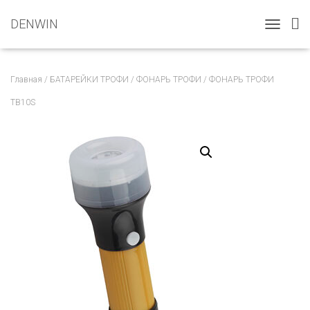
DENWIN
T
O
G
G
Главная
/
БАТАРЕЙКИ ТРОФИ
/
ФОНАРЬ ТРОФИ
/ ФОНАРЬ ТРОФИ
L
E
TB10S
N
A
V
I
G
A
T
I
O
N