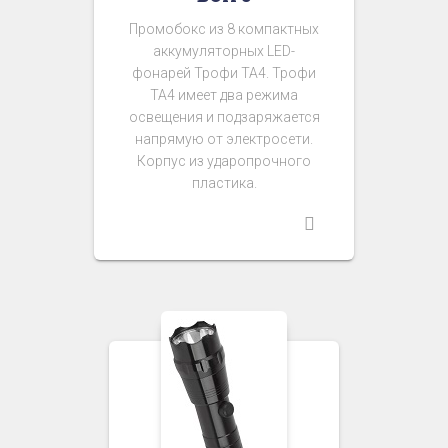
Промобокс из 8 компактных
аккумуляторных LED-
фонарей Трофи ТА4. Трофи
ТА4 имеет два режима
освещения и подзаряжается
напрямую от электросети.
Корпус из ударопрочного
пластика.