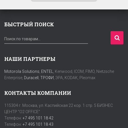
БЫСТРЫЙ ПОИСК
И
Поиск по товарам…
с
к
а
НАШИ ПАРТНЕРЫ
т
ь
Motorola Solutions
,
ENTEL
, Kenwood, ICOM, FIMO, Nietzsche
:
Enterprise,
Duracell
,
ТРОФИ
, ЭРА, KODAK, Pleomax
КОНТАКТЫ КОМПАНИИ
115304 г. Москва, ул. Каспийская 22 кор. 1 стр. 5 БИЗНЕС
ЦЕНТР "O2 OFFICE"
Телефон:
+7 495 101 18 42
Телефон:
+7 495 101 18 43