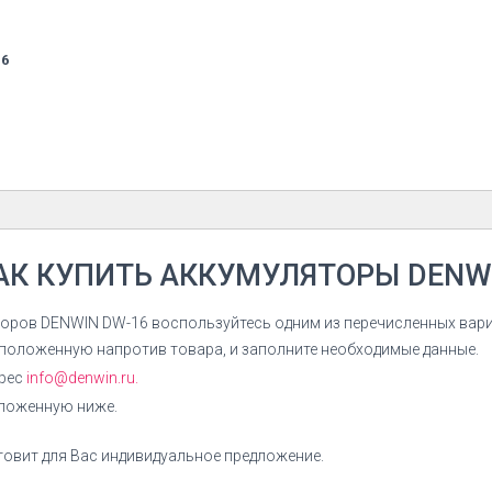
16
ры
Декларация Li-Ion аккумуляторы
АК КУПИТЬ АККУМУЛЯТОРЫ DENW
Mh
Декларация соответствия на Ni-Mh
аккумуляторы ДЕНВИН
торов DENWIN DW-16 воспользуйтесь одним из перечисленных вар
сположенную напротив товара, и заполните необходимые данные.
СКАЧАТЬ ДЕКЛАРАЦИЮ
дрес
info@denwin.ru.
оложенную ниже.
овит для Вас индивидуальное предложение.