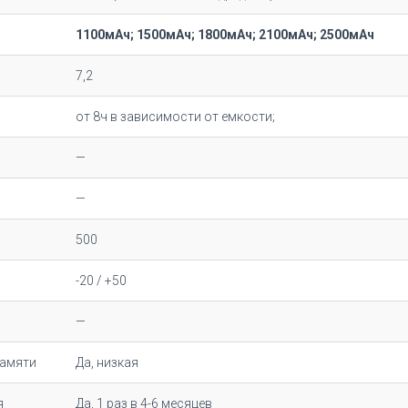
1100мАч; 1500мАч; 1800мАч; 2100мАч; 2500мАч
7,2
от 8ч в зависимости от емкости;
—
—
500
-20 / +50
—
памяти
Да, низкая
я
Да, 1 раз в 4-6 месяцев