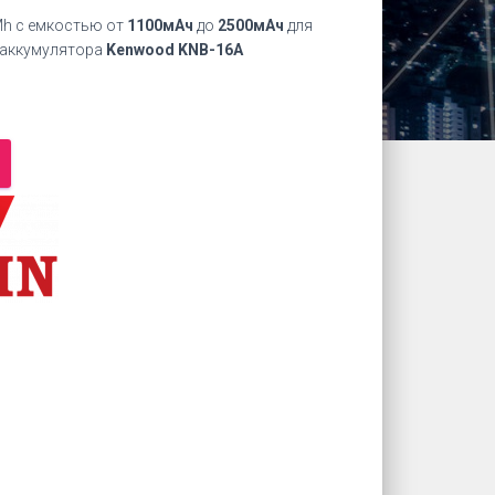
Mh с емкостью от
1100мАч
до
2500мАч
для
 аккумулятора
Kenwood KNB-16A