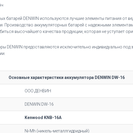
Ач
ых батарей DENWIN используются лучшие элементы питания от ве
pow. Производство аккумуляторных батарей с надежными элемента
биться высочайшего качества продукции, которая не уступает ор
оры DENWIN предоставляются исключительно индивидуально под з
ии.
Основные характеристики аккумулятора DENWIN DW-16
ООО ДЕНВИН
DENWIN DW-16
Kenwood KNB-16A
Ni-Mh (никель-металлгидридный)