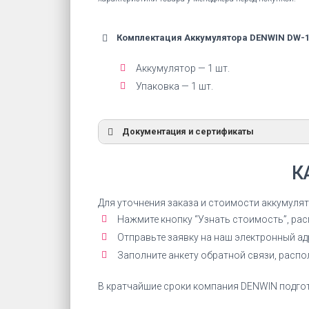
Комплектация Аккумулятора DENWIN DW-
Аккумулятор — 1 шт.
Упаковка — 1 шт.
Документация и сертификаты
Декларация Ni-Mh аккумулято
К
Декларация соответствия на Ni-
аккумуляторы ДЕНВИН
Для уточнения заказа и стоимости аккумуля
Нажмите кнопку “Узнать стоимость”, ра
СКАЧАТЬ ДЕКЛАРАЦИЮ
Отправьте заявку на наш электронный а
Заполните анкету обратной связи, расп
В кратчайшие сроки компания DENWIN подгот