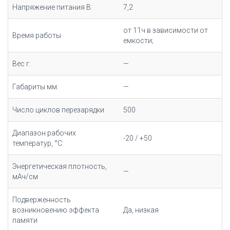
Напряжение питания В.
7,2
от 11ч в зависимости от
Время работы
емкости;
Вес г.
—
Габариты мм.
—
Число циклов перезарядки
500
Диапазон рабочих
-20 / +50
температур, °С:
Энергетическая плотность,
—
мАч/cм
Подверженность
возникновению эффекта
Да, низкая
памяти