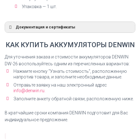
Упаковка — 1 шт.
Документация и сертификаты
Декларация Ni-Mh аккумуляторы
КАК КУПИТЬ АККУМУЛЯТОРЫ DENWIN
Декларация соответствия на Ni-Mh аккумуляторы
ДЕНВИН
Для уточнения заказа и стоимости аккумуляторов DENWIN
DW-26 воспользуйтесь одним из перечисленных вариантов:
СКАЧАТЬ ДЕКЛАРАЦИЮ
Нажмите кнопку “Узнать стоимость”, расположенную
напротив товара, и заполните необходимые данные.
Отправьте заявку на наш электронный адрес
info@denwin.ru.
Заполните анкету обратной связи, расположенную ниже.
Декларация Li-Ion аккумуляторы
Декларация соответствия на Ni-Mh аккумуляторы
В кратчайшие сроки компания DENWIN подготовит для Вас
ДЕНВИН
индивидуальное предложение.
СКАЧАТЬ ДЕКЛАРАЦИЮ