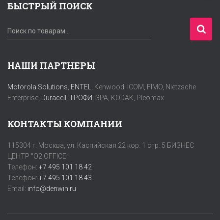
БЫСТРЫЙ ПОИСК
И
Поиск по товарам…
с
к
а
НАШИ ПАРТНЕРЫ
т
ь
Motorola Solutions
,
ENTEL
, Kenwood, ICOM, FIMO, Nietzsche
:
Enterprise,
Duracell
,
ТРОФИ
, ЭРА, KODAK, Pleomax
КОНТАКТЫ КОМПАНИИ
115304 г. Москва, ул. Каспийская 22 кор. 1 стр. 5 БИЗНЕС
ЦЕНТР "O2 OFFICE"
Телефон:
+7 495 101 18 42
Телефон:
+7 495 101 18 43
Email:
info@denwin.ru