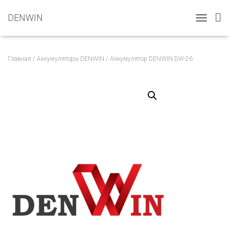
DENWIN
T
O
G
G
Главная
/
Аккумуляторы DENWIN
/ Аккумулятор DENWIN DW-26
L
E
N
A
V
I
G
A
T
I
O
N