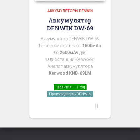
АККУМУЛЯТОРЫ DENWIN
Аккумулятор
DENWIN DW-69
Аккумулятор DENWIN DW-69
Li-Ion с емкостью от
1800мАч
до
2600мАч
для
радиостанции Kenwood.
Аналог аккумулятора
Kenwood KNB-69LM
Гарантия — 1 год
Производитель DENWIN