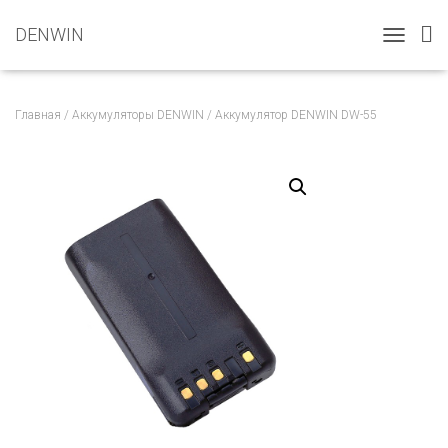
DENWIN
T
O
G
G
Главная
/
Аккумуляторы DENWIN
/ Аккумулятор DENWIN DW-55
L
E
N
A
V
I
G
A
T
I
O
N