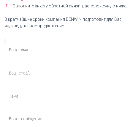
Заполните анкету обратной связи, расположенную ниже.
Декларация Li-Ion аккумуляторы
Декларация соответствия на Ni-Mh аккумуляторы
В кратчайшие сроки компания DENWIN подготовит для Вас
ДЕНВИН
индивидуальное предложение.
СКАЧАТЬ ДЕКЛАРАЦИЮ
Сертификат ISO
Сертификат ГОСТ Р ИСО 9001-2015 (ISO 9001-2015)
СКАЧАТЬ СЕРТИФИКАТ