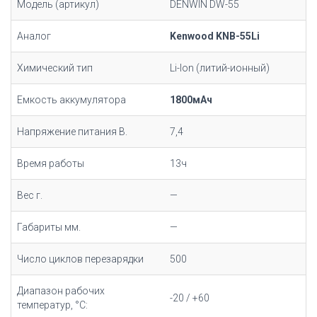
Модель (артикул)
DENWIN DW-55
Аналог
Kenwood KNB-55Li
Химический тип
Li-Ion (литий-ионный)
Емкость аккумулятора
1800мАч
Напряжение питания В.
7,4
Время работы
13ч
Вес г.
—
Габариты мм.
—
Число циклов перезарядки
500
Диапазон рабочих
-20 / +60
температур, °С: