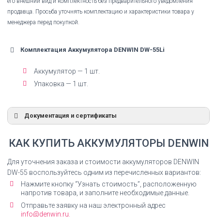
его внешний вид и комплектность без предварительного уведомления
продавца. Просьба уточнять комплектацию и характеристики товара у
менеджера перед покупкой.
Комплектация Аккумулятора DENWIN DW-55Li
Аккумулятор — 1 шт.
Упаковка — 1 шт.
Документация и сертификаты
Декларация Ni-Mh аккумуляторы
КАК КУПИТЬ АККУМУЛЯТОРЫ DENWIN
Декларация соответствия на Ni-Mh аккумуляторы
ДЕНВИН
Для уточнения заказа и стоимости аккумуляторов DENWIN
DW-55 воспользуйтесь одним из перечисленных вариантов:
СКАЧАТЬ ДЕКЛАРАЦИЮ
Нажмите кнопку “Узнать стоимость”, расположенную
напротив товара, и заполните необходимые данные.
Отправьте заявку на наш электронный адрес
info@denwin.ru.