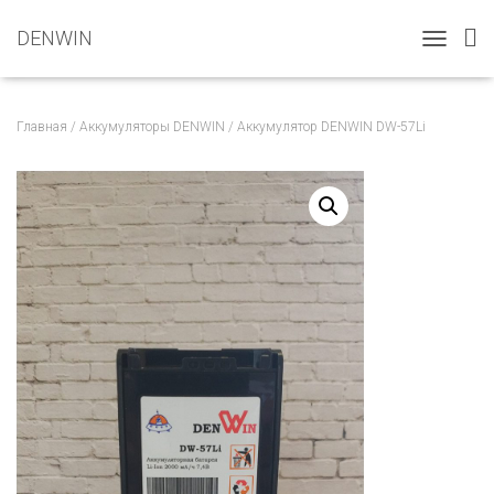
DENWIN
T
O
G
G
Главная
/
Аккумуляторы DENWIN
/ Аккумулятор DENWIN DW-57Li
L
E
N
A
V
I
G
A
T
I
O
N