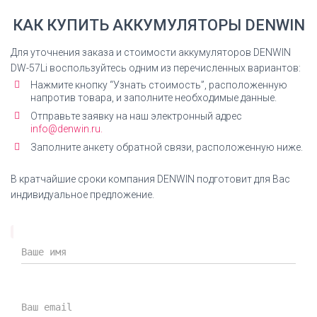
Декларация Ni-Mh аккумуляторы
КАК КУПИТЬ АККУМУЛЯТОРЫ DENWIN
Декларация соответствия на Ni-Mh аккумуляторы
ДЕНВИН
Для уточнения заказа и стоимости аккумуляторов DENWIN
DW-57Li воспользуйтесь одним из перечисленных вариантов:
СКАЧАТЬ ДЕКЛАРАЦИЮ
Нажмите кнопку “Узнать стоимость”, расположенную
напротив товара, и заполните необходимые данные.
Отправьте заявку на наш электронный адрес
info@denwin.ru.
Заполните анкету обратной связи, расположенную ниже.
Декларация Li-Ion аккумуляторы
Декларация соответствия на Ni-Mh аккумуляторы
В кратчайшие сроки компания DENWIN подготовит для Вас
ДЕНВИН
индивидуальное предложение.
СКАЧАТЬ ДЕКЛАРАЦИЮ
Сертификат ISO
Сертификат ГОСТ Р ИСО 9001-2015 (ISO 9001-2015)