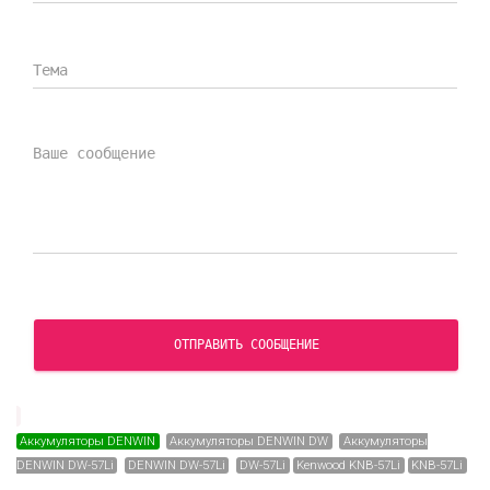
СКАЧАТЬ СЕРТИФИКАТ
ОТПРАВИТЬ СООБЩЕНИЕ
Аккумуляторы DENWIN
Аккумуляторы DENWIN DW
Аккумуляторы
DENWIN DW-57Li
DENWIN DW-57Li
DW-57Li
Kenwood KNB-57Li
KNB-57Li