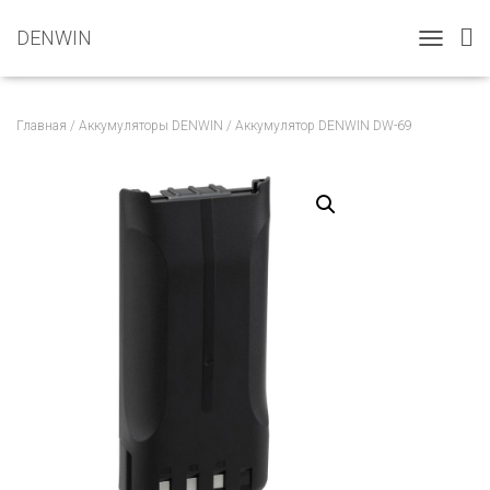
DENWIN
T
O
G
G
Главная
/
Аккумуляторы DENWIN
/ Аккумулятор DENWIN DW-69
L
E
N
A
V
I
G
A
T
I
O
N