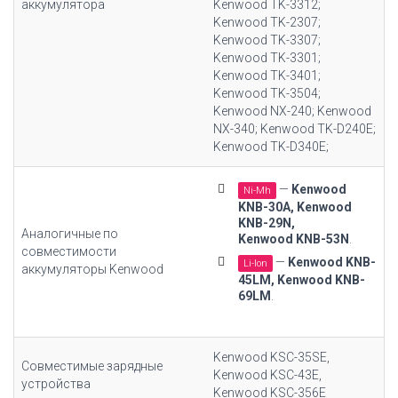
аккумулятора
Kenwood TK-3312;
Kenwood TK-2307;
Kenwood TK-3307;
Kenwood TK-3301;
Kenwood TK-3401;
Kenwood TK-3504;
Kenwood NX-240; Kenwood
NX-340; Kenwood TK-D240E;
Kenwood TK-D340E;
—
Kenwood
Ni-Mh
KNB-30A, Kenwood
KNB-29N,
Аналогичные по
Kenwood KNB-53N
.
совместимости
—
Kenwood KNB-
Li-Ion
аккумуляторы Kenwood
45LM, Kenwood KNB-
69LM
.
Kenwood KSC-35SE,
Совместимые зарядные
Kenwood KSC-43E,
устройства
Kenwood KSC-356E