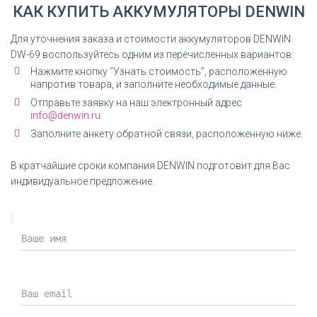
КАК КУПИТЬ АККУМУЛЯТОРЫ DENWIN
Декларация соответствия на Ni-Mh аккумуляторы
ДЕНВИН
Для уточнения заказа и стоимости аккумуляторов DENWIN
DW-69 воспользуйтесь одним из перечисленных вариантов:
СКАЧАТЬ ДЕКЛАРАЦИЮ
Нажмите кнопку “Узнать стоимость”, расположенную
напротив товара, и заполните необходимые данные.
Отправьте заявку на наш электронный адрес
info@denwin.ru.
Заполните анкету обратной связи, расположенную ниже.
Декларация Li-Ion аккумуляторы
Декларация соответствия на Ni-Mh аккумуляторы
В кратчайшие сроки компания DENWIN подготовит для Вас
ДЕНВИН
индивидуальное предложение.
СКАЧАТЬ ДЕКЛАРАЦИЮ
Сертификат ISO
Сертификат ГОСТ Р ИСО 9001-2015 (ISO 9001-2015)