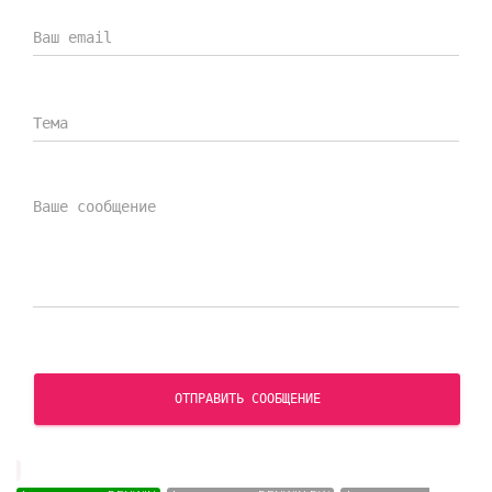
Сертификат ISO
Сертификат ГОСТ Р ИСО 9001-2015 (ISO 9001-2015)
СКАЧАТЬ СЕРТИФИКАТ
ОТПРАВИТЬ СООБЩЕНИЕ