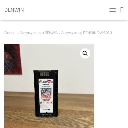
DENWIN
T
O
G
G
Главная
/
Аккумуляторы DENWIN
/ Аккумулятор DENWIN DW-8020
L
E
N
A
V
I
G
A
T
I
O
N