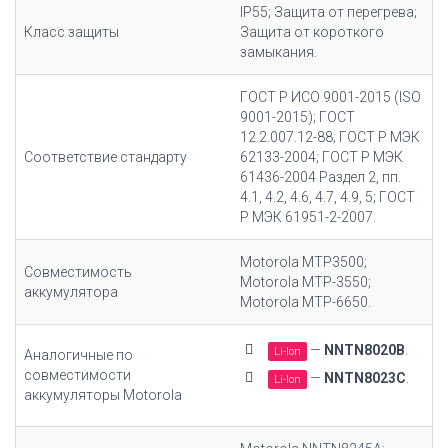
IP55; Защита от перегрева;
Класс защиты
Защита от короткого
замыкания.
ГОСТ Р ИСО 9001-2015 (ISO
9001-2015); ГОСТ
12.2.007.12-88; ГОСТ Р МЭК
Соответствие стандарту
62133-2004; ГОСТ Р МЭК
61436-2004 Раздел 2, пп.
4.1, 4.2, 4.6, 4.7, 4.9, 5; ГОСТ
Р МЭК 61951-2-2007.
Motorola MTP3500;
Совместимость
Motorola MTP-3550;
аккумулятора
Motorola MTP-6650.
—
NNTN8020B
.
Li-Ion
Аналогичные по
совместимости
—
NNTN8023C
.
Li-Ion
аккумуляторы Motorola