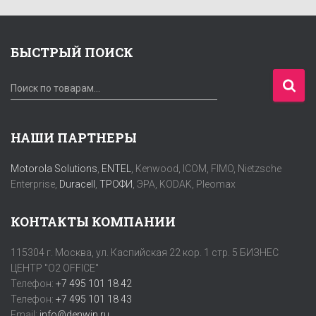
БЫСТРЫЙ ПОИСК
И
Поиск по товарам…
с
к
а
НАШИ ПАРТНЕРЫ
т
ь
Motorola Solutions
,
ENTEL
, Kenwood, ICOM, FIMO, Nietzsche
:
Enterprise,
Duracell
,
ТРОФИ
, ЭРА, KODAK, Pleomax
КОНТАКТЫ КОМПАНИИ
115304 г. Москва, ул. Каспийская 22 кор. 1 стр. 5 БИЗНЕС
ЦЕНТР "O2 OFFICE"
Телефон:
+7 495 101 18 42
Телефон:
+7 495 101 18 43
Email:
info@denwin.ru