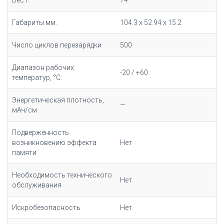
Вес г.
74
Габариты мм.
104.3 x 52.94 x 15.2
Число циклов перезарядки
500
Диапазон рабочих
-20 / +60
температур, °С:
Энергетическая плотность,
—
мАч/cм
Подверженность
возникновению эффекта
Нет
памяти
Необходимость технического
Нет
обслуживания
Искробезопасность
Нет