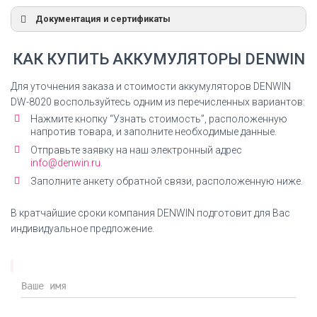
Документация и сертификаты
Декларация Ni-Mh аккумуляторы
КАК КУПИТЬ АККУМУЛЯТОРЫ DENWIN
Декларация соответствия на Ni-Mh аккумуляторы
ДЕНВИН
Для уточнения заказа и стоимости аккумуляторов DENWIN
DW-8020 воспользуйтесь одним из перечисленных вариантов:
СКАЧАТЬ ДЕКЛАРАЦИЮ
Нажмите кнопку “Узнать стоимость”, расположенную
напротив товара, и заполните необходимые данные.
Отправьте заявку на наш электронный адрес
info@denwin.ru.
Заполните анкету обратной связи, расположенную ниже.
Декларация Li-Ion аккумуляторы
Декларация соответствия на Ni-Mh аккумуляторы
В кратчайшие сроки компания DENWIN подготовит для Вас
ДЕНВИН
индивидуальное предложение.
СКАЧАТЬ ДЕКЛАРАЦИЮ