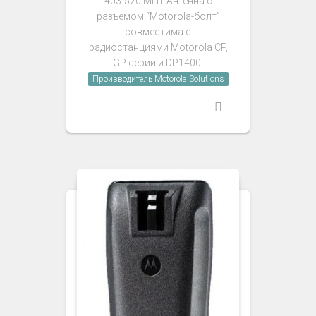
403-520 МГц. Антенна с
разъемом “Motorola-болт”
совместима с
радиостанциями Motorola CP,
GP серии и DP1400.
Производитель Motorola Solutions