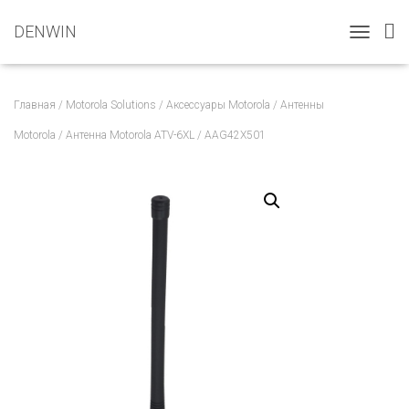
DENWIN
T
O
G
G
Главная
/
Motorola Solutions
/
Аксессуары Motorola
/
Антенны
L
E
Motorola
/ Антенна Motorola ATV-6XL / AAG42X501
N
A
V
I
G
A
T
I
O
N