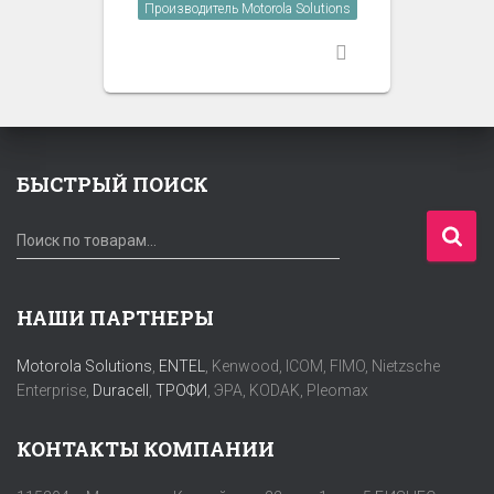
Производитель Motorola Solutions
БЫСТРЫЙ ПОИСК
И
Поиск по товарам…
с
к
а
НАШИ ПАРТНЕРЫ
т
ь
Motorola Solutions
,
ENTEL
, Kenwood, ICOM, FIMO, Nietzsche
:
Enterprise,
Duracell
,
ТРОФИ
, ЭРА, KODAK, Pleomax
КОНТАКТЫ КОМПАНИИ