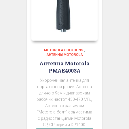
MOTOROLA SOLUTIONS
,
АНТЕННЫ MOTOROLA
Антенна Motorola
PMAE4003A
Укороченная антенна для
портативных рации. Антенна
длиною 9см и диапазонам
рабочих частот 430-470 МГц.
Антенна с разъемом
“Motorola-болт” совместима
с радиостанциями Motorola
CP, GP серии и DP1400.