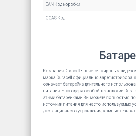
EAN Код коробки
GCAS Код
Батаре
Компания Duracell является мировым лидеро
марка Duracell официально зарегистрирована 
означает батарейка длительного использован
питания. Благодаря особой технологии Duralo
этими батарейками Вы можете полностью пол
источник питания для часто используемых ус
дистанционного управления, компьютерная пе