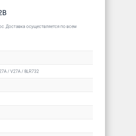
2В
ос. Доставка осуществляется по всем
27A / V27A / 8LR732