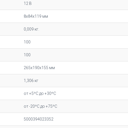
12 В
8x84x119 мм
0,009 кг.
100
100
265х190х155 мм
1,306 кг
от +5ºC до +30ºC
от -20ºC до +75ºC
5000394023352