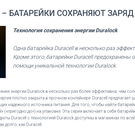
 – БАТАРЕЙКИ СОХРАНЯЮТ ЗАРЯД 
Технология сохранения энергии Duralock
Одна батарейка Duracell в несколько раз эффект
Кроме этого, батарейки Duracell предохранены 
помощи уникальной технологии Duralock.
анения энергии Duralock в несколько раз более эффективна, чем с
нергия плотно закрыта в прочном контейнере. Duracell предлагае
их надежного источника питания. Для того, чтобы найти батарейку 
l» («пригодно до») на упаковке. Эта серия включает в себя батарейк
кты Duracell с технологией Duralock доступны в магазинах по всей
 долго, как Duracell.