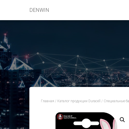
DENWIN
Главная
/
Каталог продукции Duracell
/
Специальные ба