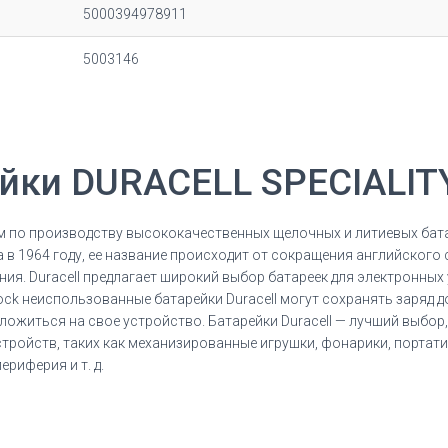
5000394978911
5003146
йки DURACELL SPECIALI
м по производству высококачественных щелочных и литиевых бата
в 1964 году, ее название происходит от сокращения английского с
ия. Duracell предлагает широкий выбор батареек для электронны
ck неиспользованные батарейки Duracell могут сохранять заряд до
ожиться на свое устройство. Батарейки Duracell — лучший выбор,
тройств, таких как механизированные игрушки, фонарики, портат
риферия и т. д.