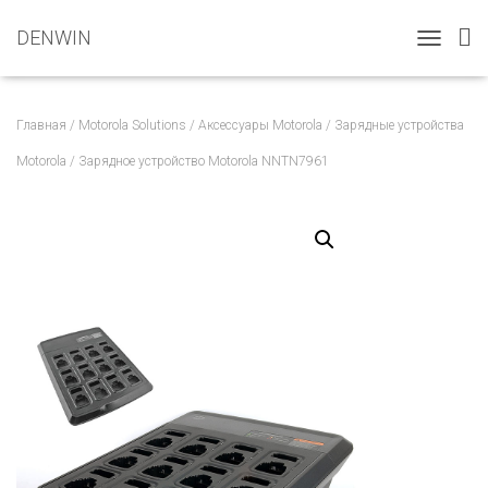
DENWIN
T
O
G
G
Главная
/
Motorola Solutions
/
Аксессуары Motorola
/
Зарядные устройства
L
E
Motorola
/ Зарядное устройство Motorola NNTN7961
N
A
V
I
G
A
T
I
O
N