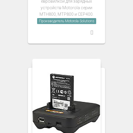
евровилкой для зарядных
устройств Motorola серии
MTH800, MTP800 и CEP400.
Производитель Motorola Solutions