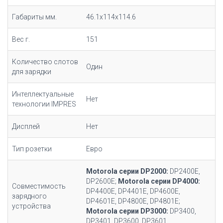
Габариты мм.
46.1x114x114.6
Вес г.
151
Количество слотов
Один
для зарядки
Интеллектуальные
Нет
технологии IMPRES
Дисплей
Нет
Тип розетки
Евро
Motorola серии DP2000:
DP2400E,
DP2600E;
Motorola серии DP4000:
Совместимость
DP4400E, DP4401E, DP4600E,
зарядного
DP4601E, DP4800E, DP4801E;
устройства
Motorola серии DP3000:
DP3400,
DP3401, DP3600, DP3601.