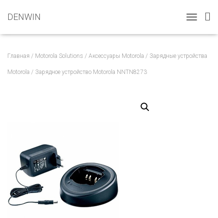
DENWIN
T
O
G
G
Главная
/
Motorola Solutions
/
Аксессуары Motorola
/
Зарядные устройства
L
E
Motorola
/ Зарядное устройство Motorola NNTN8273
N
A
V
I
G
A
T
I
O
N