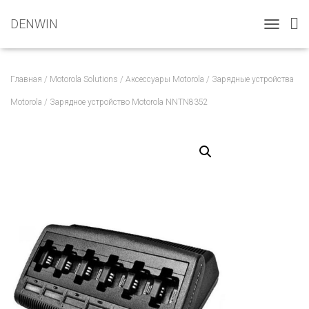
DENWIN
T
O
G
G
Главная
/
Motorola Solutions
/
Аксессуары Motorola
/
Зарядные устройства
L
E
Motorola
/ Зарядное устройство Motorola NNTN8352
N
A
V
I
G
A
T
I
O
N