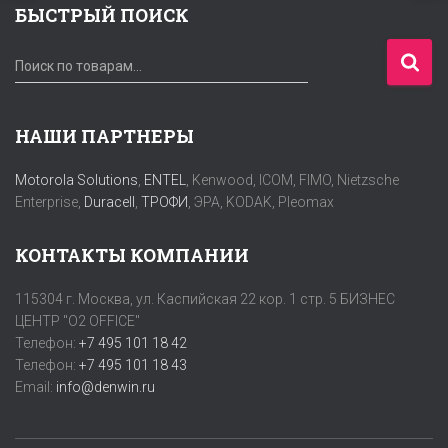
БЫСТРЫЙ ПОИСК
И
Поиск по товарам…
с
к
а
НАШИ ПАРТНЕРЫ
т
ь
Motorola Solutions
,
ENTEL
, Kenwood, ICOM, FIMO, Nietzsche
:
Enterprise,
Duracell
,
ТРОФИ
, ЭРА, KODAK, Pleomax
КОНТАКТЫ КОМПАНИИ
115304 г. Москва, ул. Каспийская 22 кор. 1 стр. 5 БИЗНЕС
ЦЕНТР "O2 OFFICE"
Телефон:
+7 495 101 18 42
Телефон:
+7 495 101 18 43
Email:
info@denwin.ru