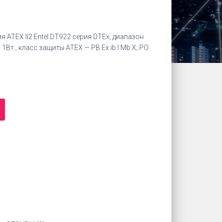
ия
ATEX II2
Entel DT922 серия DTEx, диапазон
1Вт., класс защиты ATEX — PB Ex ib I Mb X; PO