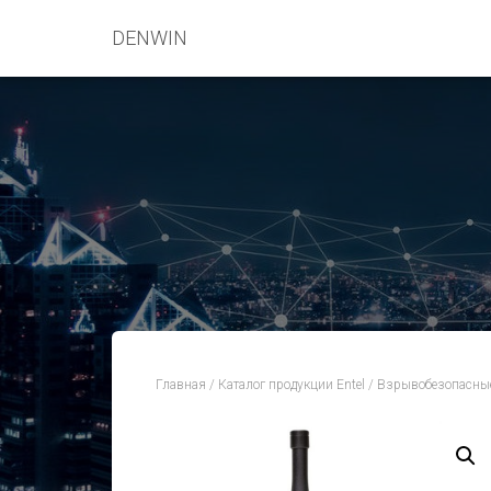
DENWIN
Главная
/
Каталог продукции Entel
/
Взрывобезопасные