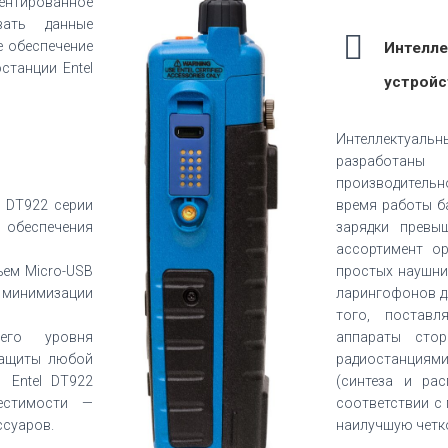
тированное
вать данные
 обеспечение
Интелле
станции Entel
устройс
Интеллектуаль
разработан
производительн
l DT922 серии
время работы б
 обеспечения
зарядки превыш
ассортимент ор
ъем Micro-USB
простых наушни
минимизации
ларингофонов д
того, постав
его уровня
аппараты стор
защиты любой
радиостанциями
 Entel DT922
(синтеза и рас
естимости —
соответствии с
ссуаров.
наилучшую четко