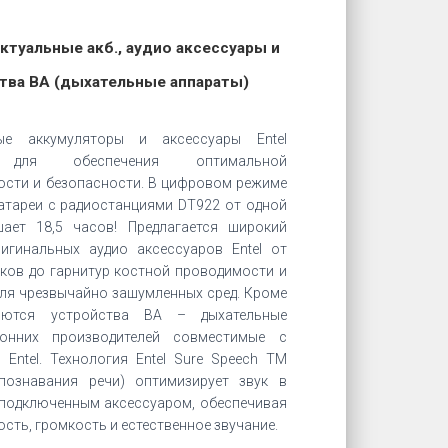
ктуальные акб., аудио аксессуары и
тва ВА (дыхательные аппараты)
ные аккумуляторы и аксессуары Entel
ы для обеспечения оптимальной
ости и безопасности. В цифровом режиме
атареи с радиостанциями DT922 от одной
ает 18,5 часов! Предлагается широкий
игинальных аудио аксессуаров Entel от
ков до гарнитур костной проводимости и
ля чрезвычайно зашумленных сред. Кроме
ляются устройства ВА – дыхательные
онних производителей совместимые с
 Entel. Технология Entel Sure Speech TM
познавания речи) оптимизирует звук в
 подключенным аксессуаром, обеспечивая
сть, громкость и естественное звучание.