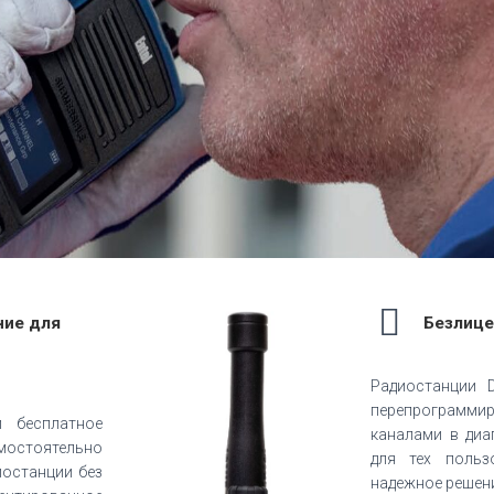
ние для
Безлице
Радиостанции 
перепрограм
 бесплатное
каналами в диа
мостоятельно
для тех польз
иостанции без
надежное решен