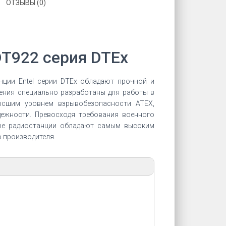
ОТЗЫВЫ (0)
DT922 серия DTEx
ции Entel серии DTEх обладают прочной и
ления специально разработаны для работы в
ысшим уровнем взрывобезопасности ATEX,
дежности. Превосходя требования военного
мые радиостанции обладают самым высоким
 производителя.