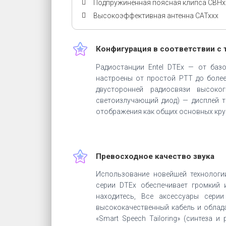
Подпружиненная поясная клипса CBHx
Высокоэффективная антенна CATxxx
Конфигурация в соответствии с 
Радиостанции Entel DTEx — от баз
настроены от простой PТТ до боле
двусторонней радиосвязи высоко
светоизлучающий диод) — дисплей 
отображения как общих основных кру
Превосходное качество звука
Использование новейшей технологи
серии DTEх обеспечивает громкий 
находитесь, Все аксессуары сер
высококачественный кабель и облад
«Smart Speech Tailoring» (синтеза 