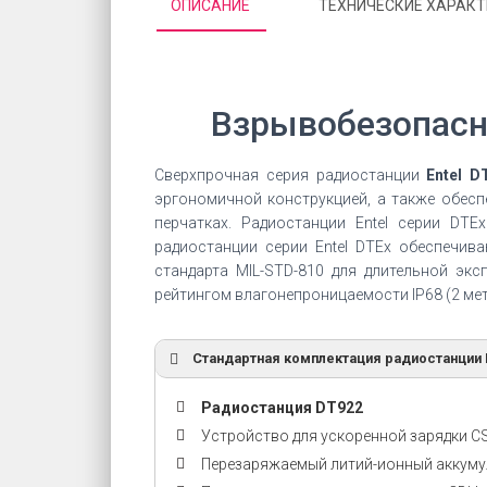
ОПИСАНИЕ
ТЕХНИЧЕСКИЕ ХАРАК
Взрывобезопасна
Сверхпрочная серия радиостанции
Entel D
эргономичной конструкцией, а также обесп
перчатках. Радиостанции Entel серии D
радиостанции серии Entel DTEх обеспечив
стандарта MIL-STD-810 для длительной э
рейтингом влагонепроницаемости IP68 (2 ме
Стандартная комплектация радиостанции E
Радиостанция DT922
Устройство для ускоренной зарядки 
Перезаряжаемый литий-ионный аккум