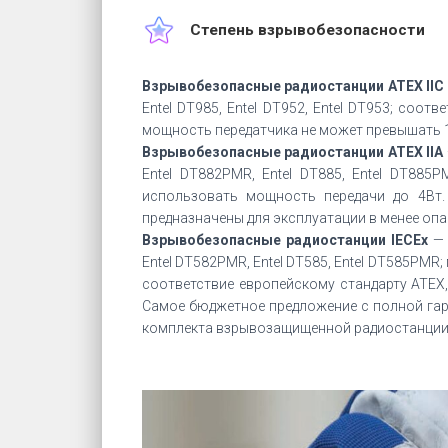
Степень взрывобезопасности
Взрывобезопасные радиостанции ATEX IIC
Entel DT985, Entel DT952, Entel DT953; соо
мощность передатчика не может превышать 1
Взрывобезопасные радиостанции ATEX IIA
Entel DT882PMR, Entel DT885, Entel DT88
использовать мощность передачи до 4Вт.
предназначены для эксплуатации в менее опа
Взрывобезопасные радиостанции IECEx
Entel DT582PMR, Entel DT585, Entel DT585PMR
соответствие европейскому стандарту АТЕX
Самое бюджетное предложение с полной га
комплекта взрывозащищенной радиостанции