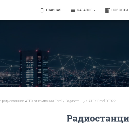
ГЛАВНАЯ
КАТАЛОГ
НОВОСТИ
 радиостанции ATEX от компании Entel
/ Радиостанция ATEX Entel DT922
Радиостанци