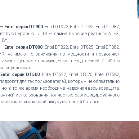
—
Entel серии DT900
: Entel DT922, Entel DT925, Entel DT982,
тветствуют уровню IIC T4 — самые высокие рейтинги АТЕХ,
 Вт.
—
Entel серии DT800
: Entel DT822, Entel DT825, Entel DT882,
5PMR; не имеют ограничения по мощности и позволяют
 Имеют ценовое преимущество перед серией DT900 и
сных условиях.
—
Entel серии DT500
: Entel DT522, Entel DT525, Entel DT582,
; подходят для тех пользователей, которым не обязательно
, но в то же время необходима надежная взрывозащита.
рантией использования полностью сертифицированного
 и взрывозащищенной аккумуляторной батареи.