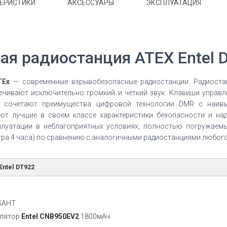
ТЕРИСТИКИ
АКСЕССУАРЫ
ЭКСПЛУАТАЦИЯ
я радиостанция ATEX Entel 
TEx
— современные взрывобезопасные радиостанции. Радиостан
ечивают исключительно громкий и четкий звук. Клавиши управ
TEx сочетают преимущества цифровой технологии DMR с наив
ают лучшие в своем классе характеристики безопасности и на
ксплуатации в неблагоприятных условиях, полностью погружае
тра 4 часа) по сравнению с аналогичными радиостанциями любого
ntel DT922
CSAHT
улятор
Entel CNB950EV2
1800мАч