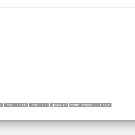
2
Трофи LR1142
Трофи LR43
Трофи 386
Купить батарейки ТРОФИ