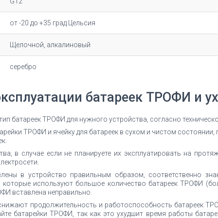
G12
от -20 до +35 град Цельсия
Щелочной, алкалиновый
серебро
эксплуатации батареек ТРОФИ и ух
 тип батареек ТРОФИ для нужного устройства, согласно техничес
рейки ТРОФИ и ячейку для батареек в сухом и чистом состоянии, 
к.
ва, в случае если не планируете их эксплуатировать на протяж
лектросети.
влены в устройство правильным образом, соответственно зна
 которые используют большое количество батареек ТРОФИ (бол
ОФИ вставлена неправильно.
снижают продолжительность и работоспособность батареек ТРО
йте батарейки ТРОФИ, так как это ухудшит время работы батаре