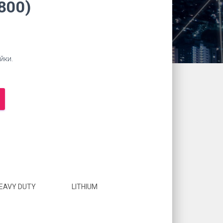
800)
йки.
EAVY DUTY
LITHIUM