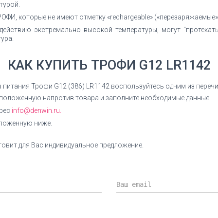
турой.
ОФИ, которые не имеют отметку «rechargeable» («перезаряжаемые»
действию экстремально высокой температуры, могут “протекат
ура.
КАК КУПИТЬ ТРОФИ G12 LR1142
в питания Трофи G12 (386) LR1142 воспользуйтесь одним из переч
сположенную напротив товара и заполните необходимые данные.
дрес
info@denwin.ru.
оложенную ниже.
овит для Вас индивидуальное предложение.