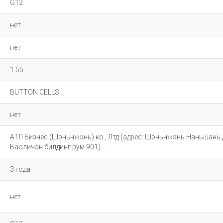
G12
нет
нет
1.55
BUTTON CELLS
нет
АТЛ Бизнес (Шэньчжэнь) ко., Лтд (адрес: Шэньчжэнь Наньшань 
Баоличэн билдинг рум 901)
3 года
нет