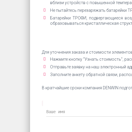
вблизи устройств с повышенной темпера
Не пытайтесь перезаряжать батарейки ТР
Батарейки ТРОФИ, подвергающиеся воз
образовываться кристаллическая структ
Для уточнения заказа и стоимости элементо
Нажмите кнопку “Узнать стоимость”, ра
Отправьте заявку на наш электронный а
Заполните анкету обратной связи, расп
В кратчайшие сроки компания DENWIN подгот