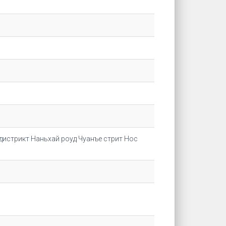
дистрикт Наньхай роуд Чуанъе стрит Нос