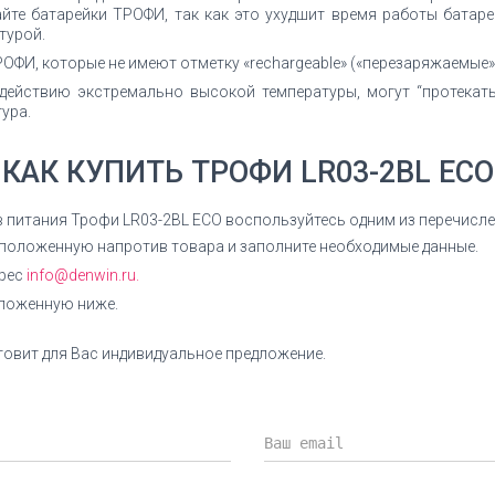
йте батарейки ТРОФИ, так как это ухудшит время работы батаре
турой.
ОФИ, которые не имеют отметку «rechargeable» («перезаряжаемые»
действию экстремально высокой температуры, могут “протекат
ура.
КАК КУПИТЬ ТРОФИ LR03-2BL ECO
в питания Трофи LR03-2BL ECO воспользуйтесь одним из перечисл
сположенную напротив товара и заполните необходимые данные.
дрес
info@denwin.ru.
оложенную ниже.
овит для Вас индивидуальное предложение.