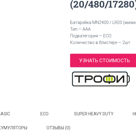
(20/480/17280
Батарейка MN2400 / LR03 (мизи
Тип — AAA
Подкатегория — ECO
Количество в блистере — 2шт
УЗНАТЬ СТОИМОСТЬ
BASIC
ECO
SUPER HEAVY DUTY
H
КУМУЛЯТОРЫ
ОТЗЫВЫ (0)