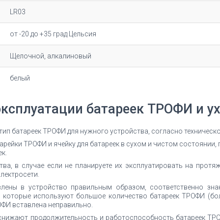
LR03
от -20 до +35 град Цельсия
Щелочной, алкалиновый
белый
эксплуатации батареек ТРОФИ и ух
 тип батареек ТРОФИ для нужного устройства, согласно техничес
рейки ТРОФИ и ячейку для батареек в сухом и чистом состоянии, 
к.
ва, в случае если не планируете их эксплуатировать на протяж
лектросети.
влены в устройство правильным образом, соответственно зна
 которые используют большое количество батареек ТРОФИ (бол
ОФИ вставлена неправильно.
снижают продолжительность и работоспособность батареек ТРО