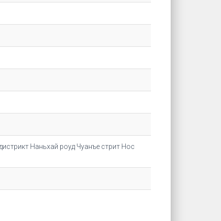
дистрикт Наньхай роуд Чуанъе стрит Нос