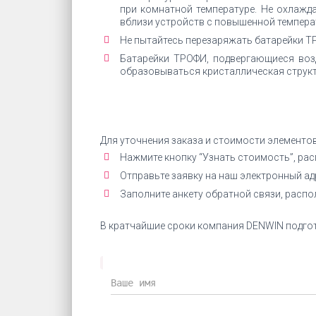
при комнатной температуре. Не охлажда
вблизи устройств с повышенной темпера
Не пытайтесь перезаряжать батарейки ТР
Батарейки ТРОФИ, подвергающиеся воз
образовываться кристаллическая структ
Для уточнения заказа и стоимости элементо
Нажмите кнопку “Узнать стоимость”, ра
Отправьте заявку на наш электронный а
Заполните анкету обратной связи, расп
В кратчайшие сроки компания DENWIN подгот