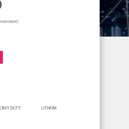
)
нчиковая)
EAVY DUTY
LITHIUM