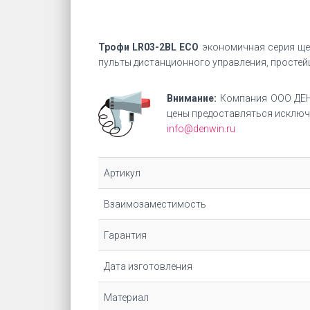
Трофи LR03-2BL ECO
экономичная серия щел
пульты дистанционного управления, простейш
Внимание:
Компания ООО ДЕН
цены предоставляться исключи
info@denwin.ru
Артикул
Взаимозаместимость
Гарантия
Дата изготовления
Материал