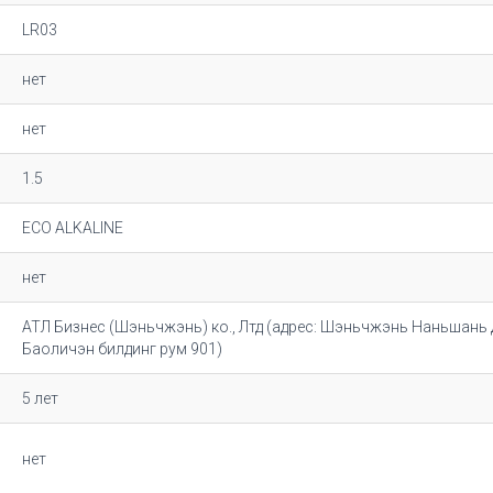
LR03
нет
нет
1.5
ECO ALKALINE
нет
АТЛ Бизнес (Шэньчжэнь) ко., Лтд (адрес: Шэньчжэнь Наньшань 
Баоличэн билдинг рум 901)
5 лет
нет