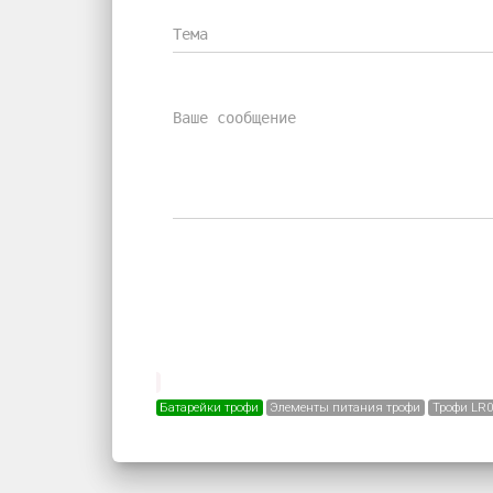
Батарейки трофи
Элементы питания трофи
Трофи LR0