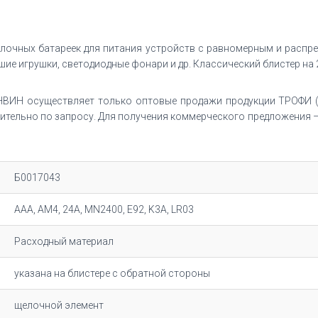
очных батареек для питания устройств с равномерным и распре
ие игрушки, светодиодные фонари и др. Классический блистер на 
ВИН осуществляет только оптовые продажи продукции ТРОФИ (
тельно по запросу. Для получения коммерческого предложения – 
Б0017043
AAA, AM4, 24A, MN2400, E92, K3A, LR03
Расходный материал
указана на блистере с обратной стороны
щелочной элемент