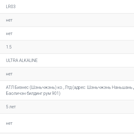
LR03
нет
нет
1.5
ULTRA ALKALINE
нет
АТЛ Бизнес (Шэньчжэнь) ко., Лтд (адрес: Шэньчжэнь Наньшань 
Баоличэн билдинг рум 901)
5 лет
нет