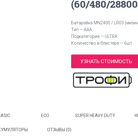
(60/480/28800
Батарейка MN2400 / LR03 (мизи
Тип — AAA
Подкатегория — ULTRA
Количество в блистере — 6шт
УЗНАТЬ СТОИМОСТЬ
BASIC
ECO
SUPER HEAVY DUTY
H
КУМУЛЯТОРЫ
ОТЗЫВЫ (0)