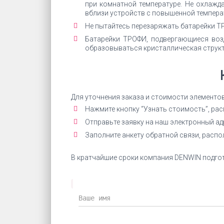
при комнатной температуре. Не охлажда
вблизи устройств с повышенной темпера
Не пытайтесь перезаряжать батарейки ТР
Батарейки ТРОФИ, подвергающиеся воз
образовываться кристаллическая структ
Для уточнения заказа и стоимости элементо
Нажмите кнопку “Узнать стоимость”, ра
Отправьте заявку на наш электронный а
Заполните анкету обратной связи, расп
В кратчайшие сроки компания DENWIN подгот