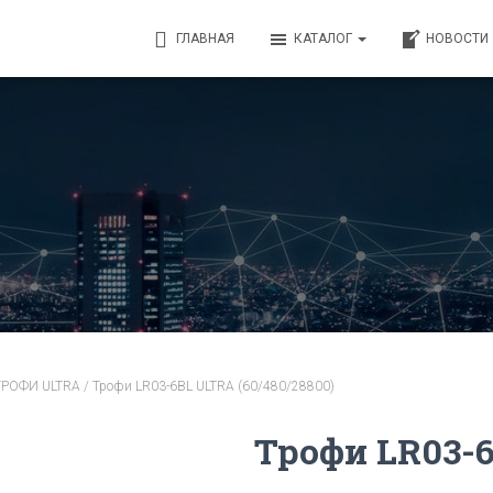
ГЛАВНАЯ
КАТАЛОГ
НОВОСТИ
 ТРОФИ ULTRA
/ Трофи LR03-6BL ULTRA (60/480/28800)
Трофи LR03-