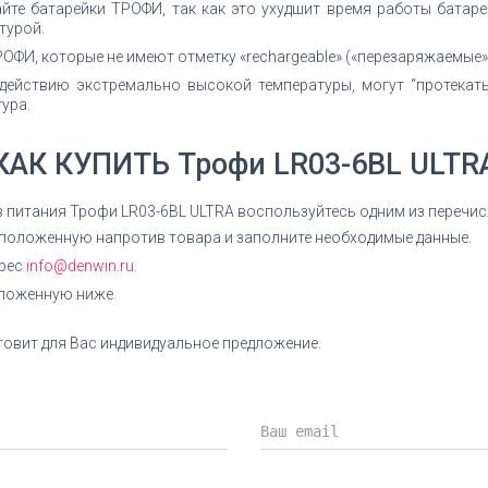
йте батарейки ТРОФИ, так как это ухудшит время работы батаре
турой.
ОФИ, которые не имеют отметку «rechargeable» («перезаряжаемые»
действию экстремально высокой температуры, могут “протекат
ура.
КАК КУПИТЬ Трофи LR03-6BL ULTR
в питания Трофи LR03-6BL ULTRA воспользуйтесь одним из перечи
сположенную напротив товара и заполните необходимые данные.
дрес
info@denwin.ru.
оложенную ниже.
овит для Вас индивидуальное предложение.