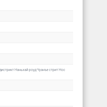
дистрикт Наньхай роуд Чуанъе стрит Нос