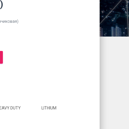
)
нчиковая)
EAVY DUTY
LITHIUM