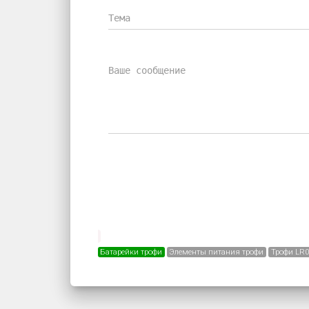
Батарейки трофи
Элементы питания трофи
Трофи LR0