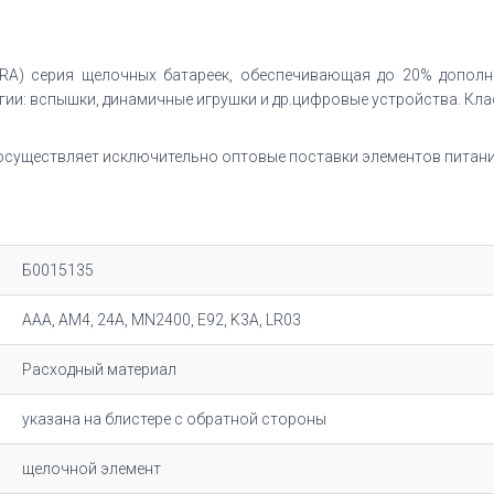
RA) серия щелочных батареек, обеспечивающая до 20% дополн
и: вспышки, динамичные игрушки и др.цифровые устройства. Клас
существляет исключительно оптовые поставки элементов питан
Б0015135
AAA, AM4, 24A, MN2400, E92, K3A, LR03
Расходный материал
указана на блистере с обратной стороны
щелочной элемент