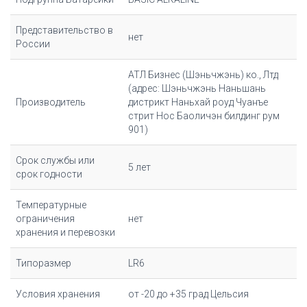
Представительство в
нет
России
АТЛ Бизнес (Шэньчжэнь) ко., Лтд
(адрес: Шэньчжэнь Наньшань
Производитель
дистрикт Наньхай роуд Чуанъе
стрит Нос Баоличэн билдинг рум
901)
Срок службы или
5 лет
срок годности
Температурные
ограничения
нет
хранения и перевозки
Типоразмер
LR6
Условия хранения
от -20 до +35 град Цельсия