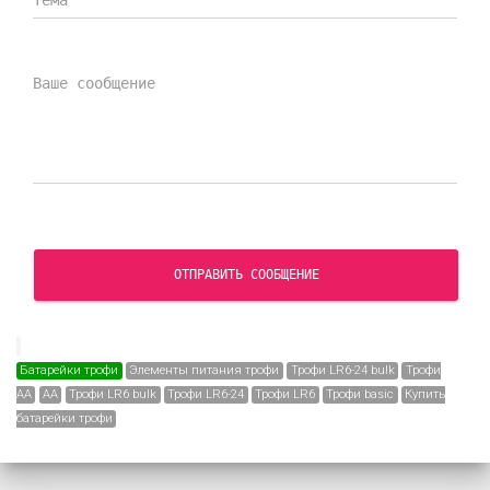
ОТПРАВИТЬ СООБЩЕНИЕ
Батарейки трофи
Элементы питания трофи
Трофи LR6-24 bulk
Трофи
АА
АА
Трофи LR6 bulk
Трофи LR6-24
Трофи LR6
Трофи basic
Купить
батарейки трофи