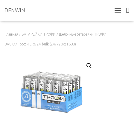
DENWIN
T
O
G
G
Главная
/
БАТАРЕЙКИ ТРОФИ
/
Щелочные батарейки ТРОФИ
L
E
BASIC
/ Трофи LR6-24 bulk (24/720/21600)
N
A
V
I
G
A
T
I
O
N