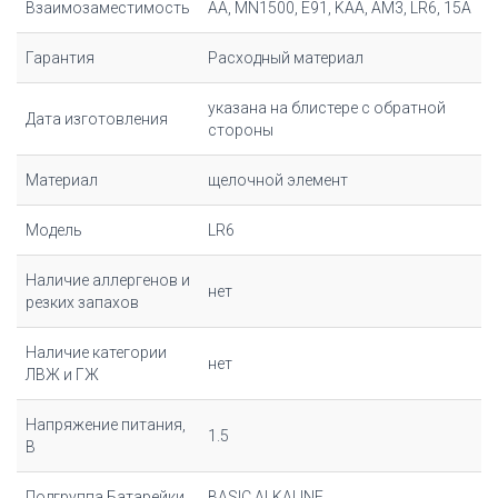
Взаимозаместимость
AA, MN1500, E91, KAA, AM3, LR6, 15A
Гарантия
Расходный материал
указана на блистере с обратной
Дата изготовления
стороны
Материал
щелочной элемент
Модель
LR6
Наличие аллергенов и
нет
резких запахов
Наличие категории
нет
ЛВЖ и ГЖ
Напряжение питания,
1.5
В
Подгруппа Батарейки
BASIC ALKALINE