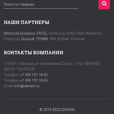
И
Поиск по товарам…
с
к
а
НАШИ ПАРТНЕРЫ
т
ь
Motorola Solutions
,
ENTEL
, Kenwood, ICOM, FIMO, Nietzsche
:
Enterprise,
Duracell
,
ТРОФИ
, ЭРА, KODAK, Pleomax
КОНТАКТЫ КОМПАНИИ
115304 г. Москва, ул. Каспийская 22 кор. 1 стр. 5 БИЗНЕС
ЦЕНТР "O2 OFFICE"
Телефон:
+7 495 101 18 42
Телефон:
+7 495 101 18 43
Email:
info@denwin.ru
© 2019-2022
DENWIN