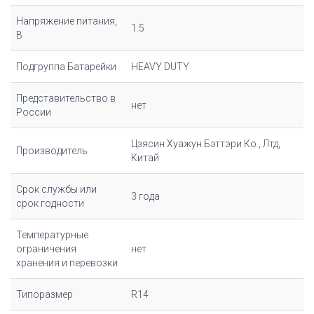
Напряжение питания,
1.5
В
Подгруппа Батарейки
HEAVY DUTY
Представительство в
нет
России
Цзясин Хуажун Бэттэри Ко., Лтд,
Производитель
Китай
Срок службы или
3 года
срок годности
Температурные
ограничения
нет
хранения и перевозки
Типоразмер
R14