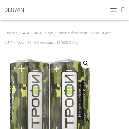
DENWIN
T
O
G
G
Главная
/
БАТАРЕЙКИ ТРОФИ
/
Солевые батарейки ТРОФИ HEAVY
L
E
DUTY
/ Трофи R14-2S Классика (12/600/9600)
N
A
V
I
G
A
T
I
O
N