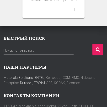
БЫСТРЫЙ ПОИСК
И
Поиск по товарам…
с
к
а
НАШИ ПАРТНЕРЫ
т
ь
Motorola Solutions
,
ENTEL
, Kenwood, ICOM, FIMO, Nietzsche
:
Enterprise,
Duracell
,
ТРОФИ
, ЭРА, KODAK, Pleomax
КОНТАКТЫ КОМПАНИИ
115304 г. Москва, ул. Каспийская 22 кор. 1 стр. 5 БИЗНЕС