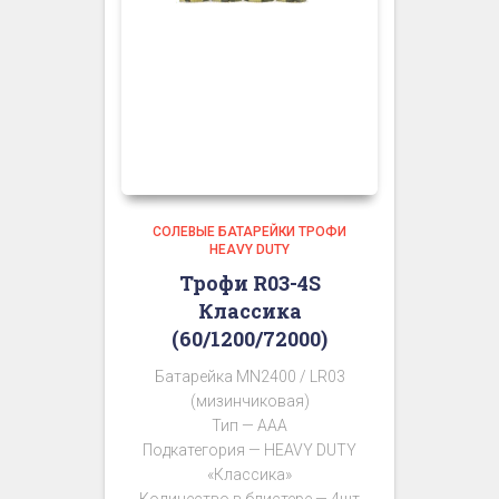
СОЛЕВЫЕ БАТАРЕЙКИ ТРОФИ
HEAVY DUTY
Трофи R03-4S
Классика
(60/1200/72000)
Батарейка MN2400 / LR03
(мизинчиковая)
Тип — AAA
Подкатегория — HEAVY DUTY
«Классика»
Количество в блистере — 4шт