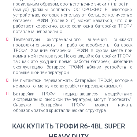
правильным образом, соответственно знаки + (плюс) и –
(минус) должны совпасть. ОСТОРОЖНО: В некоторых
устройствах, которые используют большое количество
батареек ТРОФИ (более 3шт) может казаться, что они
работают корректно, даже если одна батарейка ТРОФИ
вставлена неправильно.
Температуры экстремального значения снижают
продолжительность и работоспособность батареек
ТРОФИ. Храните батарейки ТРОФИ в сухом месте при
комнатной температуре. Не охлаждайте батарейки ТРОФИ,
так как это ухудшит время работы батареек, избегайте
эксплуатацию батареек ТРОФИ вблизи устройств с
повышенной температурой.
Не пытайтесь перезаряжать батарейки ТРОФИ, которые
не имеют отметку «rechargeable» («перезаряжаемые»).
Батарейки ТРОФИ, подвергающиеся воздействию
экстремально высокой температуры, могут “протекать”.
Снаружи батарейки ТРОФИ может начать
образовываться кристаллическая структура.
КАК КУПИТЬ ТРОФИ R6-4BL SUPER
HEAVY DUTY