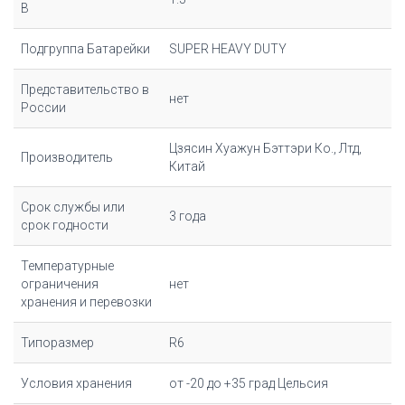
В
Подгруппа Батарейки
SUPER HEAVY DUTY
Представительство в
нет
России
Цзясин Хуажун Бэттэри Ко., Лтд,
Производитель
Китай
Срок службы или
3 года
срок годности
Температурные
ограничения
нет
хранения и перевозки
Типоразмер
R6
Условия хранения
от -20 до +35 град Цельсия