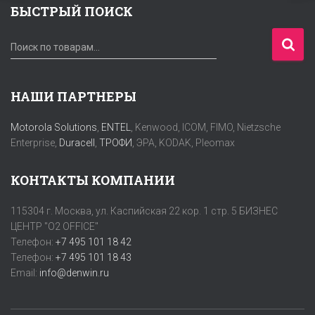
БЫСТРЫЙ ПОИСК
И
Поиск по товарам…
с
к
а
НАШИ ПАРТНЕРЫ
т
ь
Motorola Solutions
,
ENTEL
, Kenwood, ICOM, FIMO, Nietzsche
:
Enterprise,
Duracell
,
ТРОФИ
, ЭРА, KODAK, Pleomax
КОНТАКТЫ КОМПАНИИ
115304 г. Москва, ул. Каспийская 22 кор. 1 стр. 5 БИЗНЕС
ЦЕНТР "O2 OFFICE"
Телефон:
+7 495 101 18 42
Телефон:
+7 495 101 18 43
Email:
info@denwin.ru