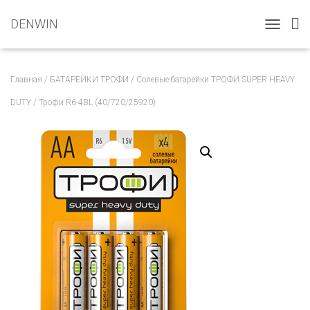
DENWIN
T
O
G
G
Главная
/
БАТАРЕЙКИ ТРОФИ
/
Солевые батарейки ТРОФИ SUPER HEAVY
L
E
DUTY
/ Трофи R6-4BL (40/720/25920)
N
A
V
I
G
A
T
I
O
N