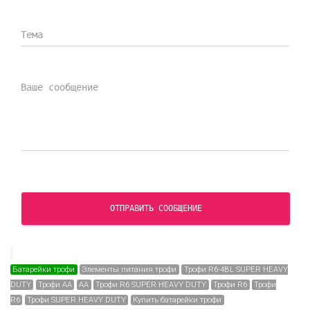
ОТПРАВИТЬ СООБЩЕНИЕ
Батарейки трофи
Элементы питания трофи
Трофи R6-4BL SUPER HEAVY
DUTY
Трофи АА
АА
Трофи R6 SUPER HEAVY DUTY
Трофи R6
Трофи
R6
Трофи SUPER HEAVY DUTY
Купить батарейки трофи