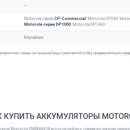
—
Motorola серии
CP-Commercial
: Motorola CP040, Moto
Motorola серии DP1000
: Motorola DP1400
Малайзия
актеристики товара, его внешний вид и комплектность без предварительного ув
К КУПИТЬ АККУМУЛЯТОРЫ MOTOR
яторов Motorola PMNN4458
воспользуйтесь одним из перечисленны