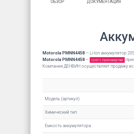
ОБЗОР
ДОКУМЕНТАЦИЯ
Акку
Motorola PMNN4458
— Li-Ion аккумулятор 2
Motorola PMNN4458
—
прио
снят с производства
Компания ДЕНВИН осуществляет продажу иск
Модель (артикул)
Химический тип
Емкость аккумулятора