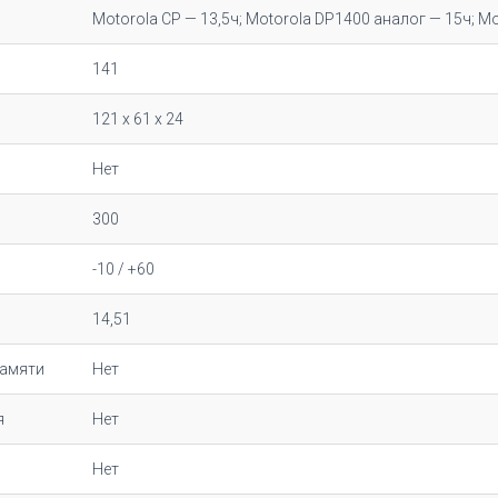
Motorola CP — 13,5ч; Motorola DP1400 аналог — 15ч; M
141
121 x 61 x 24
Нет
300
-10 / +60
14,51
памяти
Нет
я
Нет
Нет