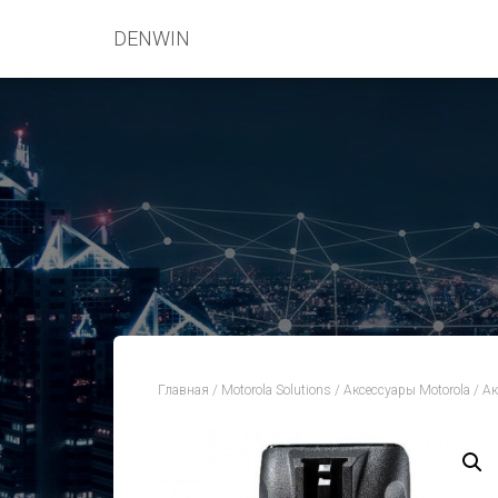
DENWIN
Главная
/
Motorola Solutions
/
Аксессуары Motorola
/
Ак