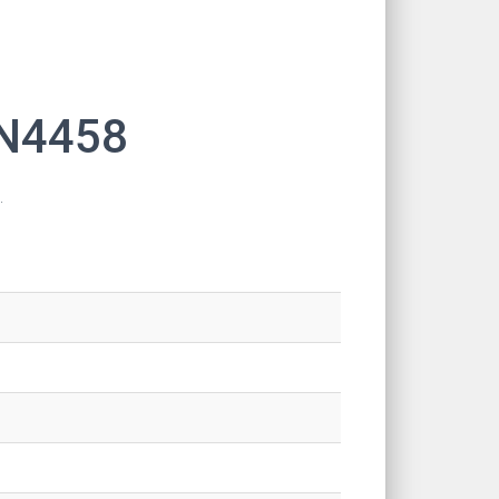
N4458
.