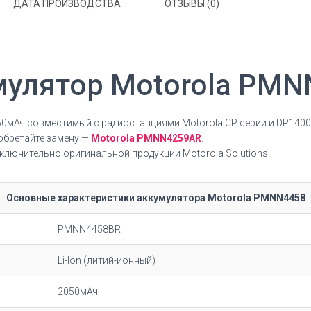
ДАТА ПРОИЗВОДСТВА
ОТЗЫВЫ (0)
мулятор Motorola PMN
050мАч
совместимый с радиостанциями Motorola CP серии и DP1400
бретайте замену —
Motorola PMNN4259AR
.
лючительно оригинальной продукции Motorola Solutions.
Основные характеристики аккумулятора Motorola PMNN4458
PMNN4458BR
Li-Ion (литий-ионный)
2050мАч