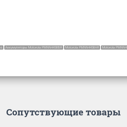
ns
Аккумуляторы Motorola PMNN4458BR
Motorola PMNN4458AR
Motorola PMNN4
Сопутствующие товары