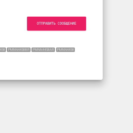
ОТПРАВИТЬ СООБЩЕНИЕ
458
PMNN4458BR
PMNN4458AR
PMNN4458