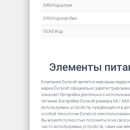
EAN Код штуки
EAN Код коробки
GCAS Код
Элементы пита
Компания Duracell является мировым лидеро
марка Duracell официально зарегистрирована 
означает батарейка длительного использован
питания. Батарейки Duracell размера AA / A
используемых устройств, нуждающихся в допо
особой технологии Duralock неиспользованны
Вы можете полностью положиться на свое уст
часто используемых устройств, таких как м