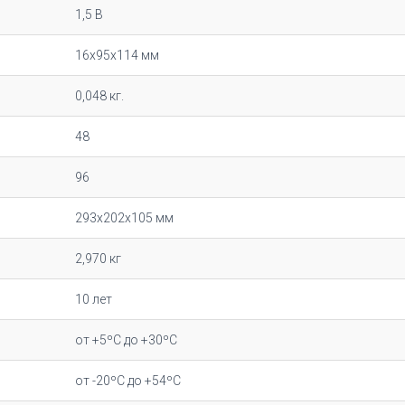
1,5 В
16х95х114 мм
0,048 кг.
48
96
293х202х105 мм
2,970 кг
10 лет
от +5ºC до +30ºC
от -20ºC до +54ºC