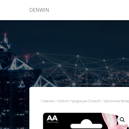
DENWIN
Главная
/
Каталог продукции Duracell
/
Щелочные батар