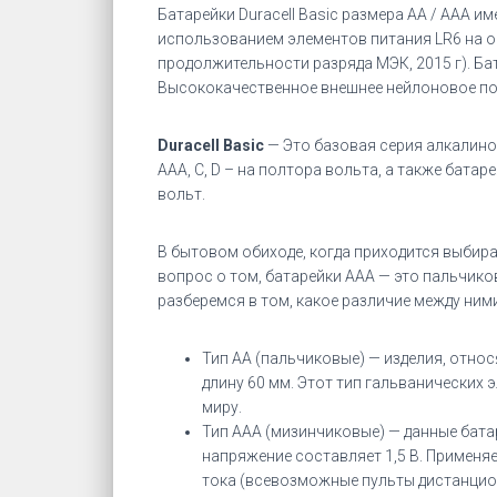
Батарейки Duracell Basic размера AA / AAA и
использованием элементов питания LR6 на 
продолжительности разряда МЭК, 2015 г). Ба
Высококачественное внешнее нейлоновое пок
Duracell Basic
— Это базовая серия алкалино
AAA, C, D – на полтора вольта, а также батарея
вольт.
В бытовом обиходе, когда приходится выбират
вопрос о том, батарейки ААА — это пальчик
разберемся в том, какое различие между ними
Тип АА (пальчиковые) — изделия, относ
длину 60 мм. Этот тип гальванических
миру.
Тип ААА (мизинчиковые) — данные батаре
напряжение составляет 1,5 В. Применя
тока (всевозможные пульты дистанцио