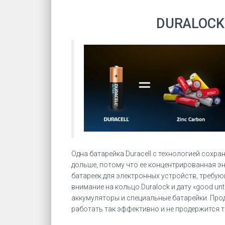
DURALOCK
Одна батарейка Duracell с технологией сохр
дольше, потому что ее концентрированная э
батареек для электронных устройств, требующ
внимание на кольцо Duralock и дату «good unti
аккумуляторы и специальные батарейки. Проду
работать так эффективно и не продержится так