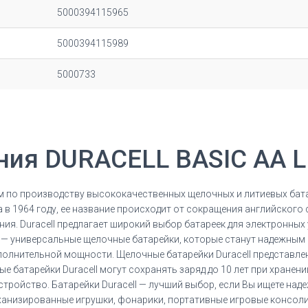
5000394115965
5000394115989
5000733
ния DURACELL BASIC АА 
м по производству высококачественных щелочных и литиевых бата
в 1964 году, ее название происходит от сокращения английского с
ия. Duracell предлагает широкий выбор батареек для электронны
AA — универсальные щелочные батарейки, которые станут надежным
лнительной мощности. Щелочные батарейки Duracell представлены 
е батарейки Duracell могут сохранять заряд до 10 лет при хранен
ройство. Батарейки Duracell — лучший выбор, если Вы ищете над
еханизированные игрушки, фонарики, портативные игровые консоли