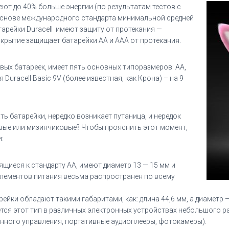
меют до 40% больше энергии (по результатам тестов с
основе международного стандарта минимальной средней
тарейки Duracell имеют защиту от протекания —
рытие защищает батарейки AA и AAA от протекания.
вых батареек, имеет пять основных типоразмеров: AA,
 Duracell Basic 9V (более известная, как Крона) – на 9
ь батарейки, нередко возникает путаница, и нередок
овые или мизинчиковые? Чтобы прояснить этот момент,
:
ящиеся к стандарту AA, имеют диаметр 13 — 15 мм и
 элементов питания весьма распространен по всему
йки обладают такими габаритами, как: длина 44,6 мм, а диаметр — 
ется этот тип в различных электронных устройствах небольшого 
нного управления, портативные аудиоплееры, фотокамеры).