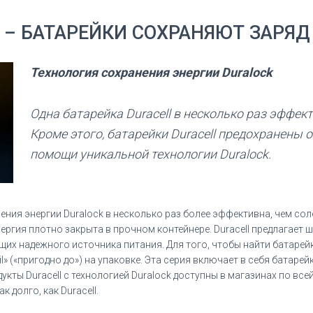
 – БАТАРЕЙКИ СОХРАНЯЮТ ЗАРЯД 
Технология сохранения энергии Duralock
Одна батарейка Duracell в несколько раз эффект
Кроме этого, батарейки Duracell предохранены 
помощи уникальной технологии Duralock.
анения энергии Duralock в несколько раз более эффективна, чем с
нергия плотно закрыта в прочном контейнере. Duracell предлагае
их надежного источника питания. Для того, чтобы найти батарейку 
l» («пригодно до») на упаковке. Эта серия включает в себя батарейк
кты Duracell с технологией Duralock доступны в магазинах по всей
 долго, как Duracell.