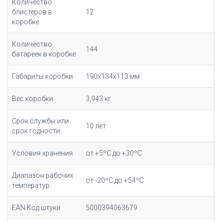
Количество
блистеров в
12
коробке
Количество
144
батареек в коробке
Габариты коробки
190х134х113 мм
Вес коробки
3,943 кг
Срок службы или
10 лет
срок годности
Условия хранения
от +5ºC до +30ºC
Диапазон рабочих
от -20ºC до +54ºC
температур
EAN Код штуки
5000394063679