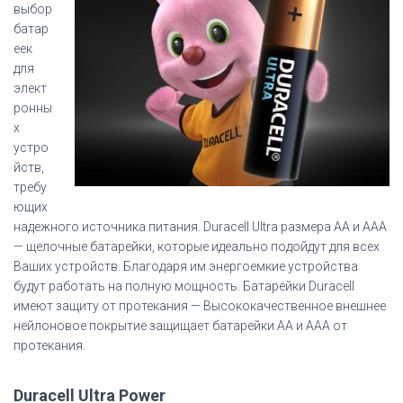
выбор
батар
еек
для
элект
ронны
х
устро
йств,
требу
ющих
надежного источника питания. Duracell Ultra размера AA и AAA
— щелочные батарейки, которые идеально подойдут для всех
Ваших устройств. Благодаря им энергоемкие устройства
будут работать на полную мощность.
Батарейки Duracell
имеют защиту от протекания — Высококачественное внешнее
нейлоновое покрытие защищает батарейки AA и AAA от
протекания.
Duracell Ultra Power