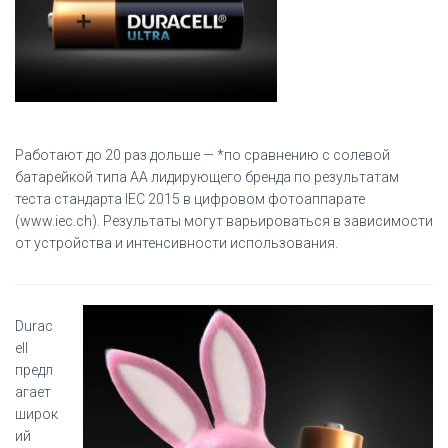
Работают до 20 раз дольше —
*
по сравнению с солевой
батарейкой типа АА лидирующего бренда по результатам
теста стандарта IEC 2015 в цифровом фотоаппарате
(www.iec.ch). Результаты могут варьироваться в зависимости
от устройства и интенсивности использования.
Durac
ell
предл
агает
широк
ий