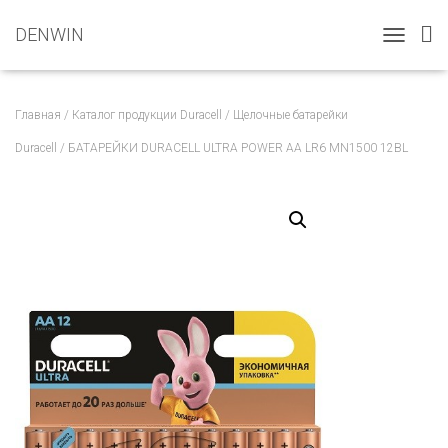
DENWIN
T
O
G
G
Главная
/
Каталог продукции Duracell
/
Щелочные батарейки
L
E
Duracell
/ БАТАРЕЙКИ DURACELL ULTRA POWER АА LR6 MN1500 12BL
N
A
V
I
G
A
T
I
O
N