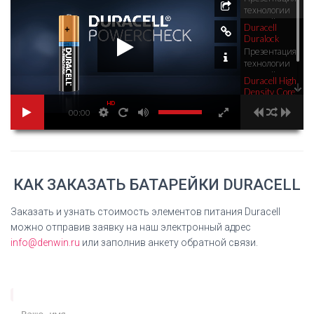
технологии
Duracell
Duracell
Powercheck
Duralock
Презентация
технологии
Duracell
Duracell High
Duralock
Density Core
Презентация
HD
00:00
технологии
Duracell High
Density Core
КАК ЗАКАЗАТЬ БАТАРЕЙКИ DURACELL
Заказать и узнать стоимость элементов питания Duracell
можно отправив заявку на наш электронный адрес
info@denwin.ru
или заполнив анкету обратной связи.