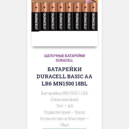
ЩЕЛОЧНЫЕ БАТАРЕЙКИ
DURACELL
БАТАРЕЙКИ
DURACELL BASIC АА
LR6 MN1500 18BL
Батарейка MN1500 / LR6
(пальчиковая)
Тип — AA
Подкатегория — Basic
Количество в блистере —
18шт