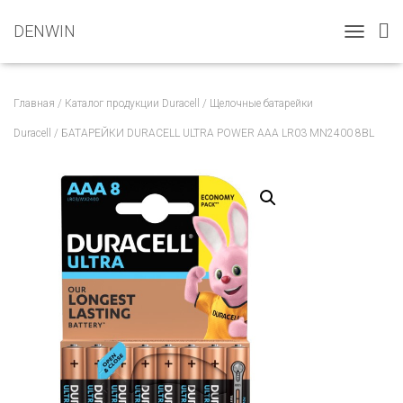
DENWIN
T
O
G
G
Главная
/
Каталог продукции Duracell
/
Щелочные батарейки
L
E
Duracell
/ БАТАРЕЙКИ DURACELL ULTRA POWER AAA LR03 MN2400 8BL
N
A
V
I
G
A
T
I
O
N