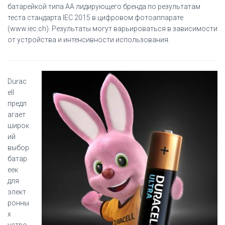
батарейкой типа АА лидирующего бренда по результатам
теста стандарта IEC 2015 в цифровом фотоаппарате
(www.iec.ch). Результаты могут варьироваться в зависимости
от устройства и интенсивности использования.
Durac
ell
предл
агает
широк
ий
выбор
батар
еек
для
элект
ронны
х