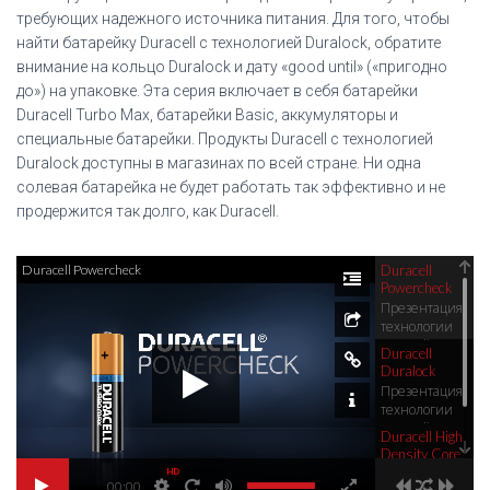
требующих надежного источника питания. Для того, чтобы
найти батарейку Duracell с технологией Duralock, обратите
внимание на кольцо Duralock и дату «good until» («пригодно
до») на упаковке. Эта серия включает в себя батарейки
Duracell Turbo Max, батарейки Basic, аккумуляторы и
специальные батарейки. Продукты Duracell с технологией
Duralock доступны в магазинах по всей стране. Ни одна
солевая батарейка не будет работать так эффективно и не
продержится так долго, как Duracell.
Duracell Powercheck
Duracell
Powercheck
Презентация
технологии
Duracell
Duracell
Powercheck
Duralock
Презентация
технологии
Duracell
Duracell High
Duralock
Density Core
Презентация
HD
00:00