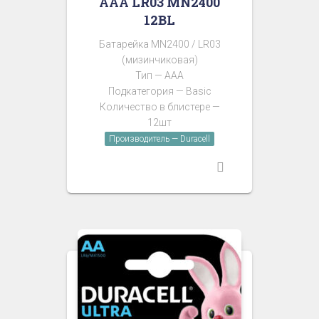
AAA LR03 MN2400
12BL
Батарейка MN2400 / LR03
(мизинчиковая)
Тип — AAA
Подкатегория — Basic
Количество в блистере —
12шт
Производитель — Duracell