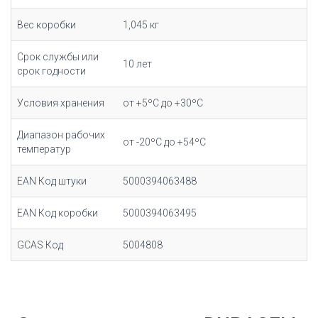
Вес коробки
1,045 кг
Срок службы или
10 лет
срок годности
Условия хранения
от +5ºC до +30ºC
Диапазон рабочих
от -20ºC до +54ºC
температур
EAN Код штуки
5000394063488
EAN Код коробки
5000394063495
GCAS Код
5004808