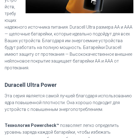
устро
йств,
требу
ющих
надежного источника питания. Duracell Ultra размера AA и AAA
— щелочные батарейки, которые идеально подойдут для всех
Ваших устройств. Благодаря им энергоемкие устройства
будут работать на полную мощность.
Батарейки Duracell
имеют защиту от протекания — Высококачественное внешнее
нейлоновое покрытие защищает батарейки AA и AAA от
протекания.
Duracell Ultra Power
Эта серия является самой лучшей благодаря использованию
ядра повышенной плотности. Она хорошо подходит для
устройств с повышенным энергопотреблением.
Технология Powercheck™
позволяет легко определить
уровень заряда каждой батарейки, чтобы избежать