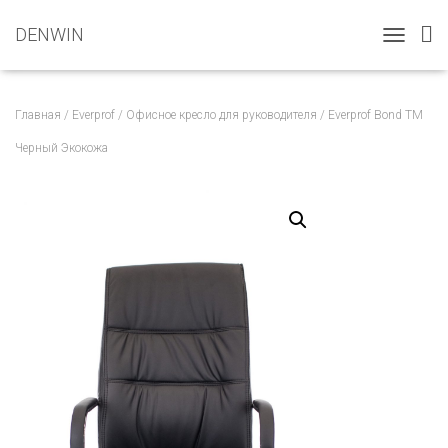
DENWIN
T
O
G
G
Главная
/
Everprof
/
Офисное кресло для руководителя
/ Everprof Bond TM
L
E
Черный Экокожа
N
A
V
I
G
A
T
I
O
N