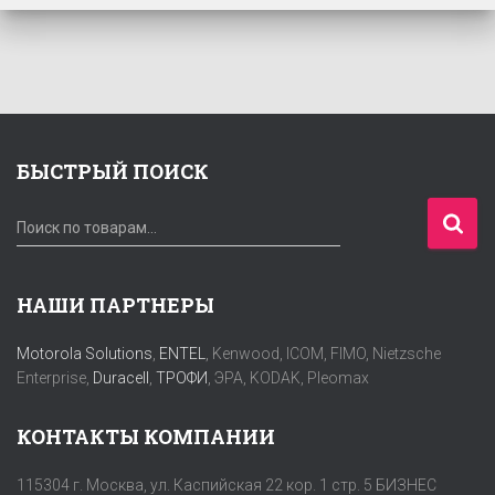
БЫСТРЫЙ ПОИСК
И
Поиск по товарам…
с
к
а
НАШИ ПАРТНЕРЫ
т
ь
Motorola Solutions
,
ENTEL
, Kenwood, ICOM, FIMO, Nietzsche
:
Enterprise,
Duracell
,
ТРОФИ
, ЭРА, KODAK, Pleomax
КОНТАКТЫ КОМПАНИИ
115304 г. Москва, ул. Каспийская 22 кор. 1 стр. 5 БИЗНЕС