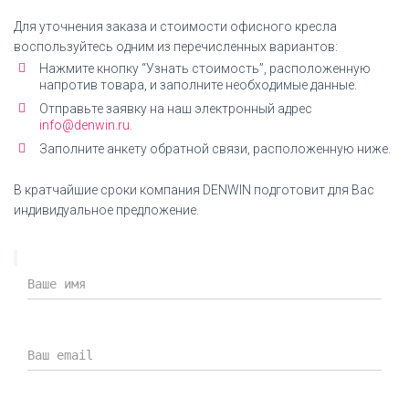
Сертификат соответствия Everprof Bond TM
Экокожа
Для уточнения заказа и стоимости офисного кресла
воспользуйтесь одним из перечисленных вариантов:
СКАЧАТЬ СЕРТИФИКАТ
Нажмите кнопку “Узнать стоимость”, расположенную
напротив товара, и заполните необходимые данные.
Отправьте заявку на наш электронный адрес
info@denwin.ru.
Заполните анкету обратной связи, расположенную ниже.
Инструкция по сборке
Кресло офисное Everprof Bond TM Экокожа
В кратчайшие сроки компания DENWIN подготовит для Вас
инструкция по сборке
индивидуальное предложение.
СКАЧАТЬ ИНСТРУКЦИЮ
Дилерский сертификат DENWIN
Дилерский сертификат компании DENWIN на
продукцию Everprof