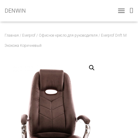
DENWIN
T
O
G
G
Главная
/
Everprof
/
Офисное кресло для руководителя
/ Everprof Drift M
L
E
Экокожа Коричневый
N
A
V
I
G
A
T
I
O
N