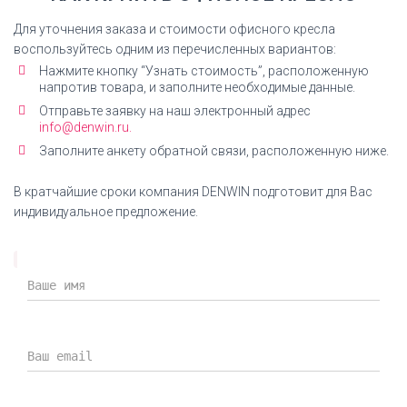
Сертификат соответствия Everprof Drift M Экокожа
Для уточнения заказа и стоимости офисного кресла
СКАЧАТЬ СЕРТИФИКАТ
воспользуйтесь одним из перечисленных вариантов:
Нажмите кнопку “Узнать стоимость”, расположенную
напротив товара, и заполните необходимые данные.
Отправьте заявку на наш электронный адрес
info@denwin.ru.
Инструкция по сборке
Заполните анкету обратной связи, расположенную ниже.
Кресло офисное Everprof Drift M Экокожа
инструкция по сборке
В кратчайшие сроки компания DENWIN подготовит для Вас
индивидуальное предложение.
СКАЧАТЬ ИНСТРУКЦИЮ
Дилерский сертификат DENWIN
Дилерский сертификат компании DENWIN на
продукцию Everprof
СКАЧАТЬ СЕРТИФИКАТ