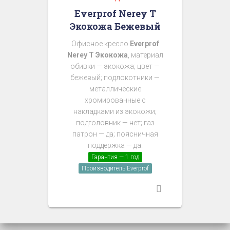
Everprof Nerey T
Экокожа Бежевый
Офисное кресло
Everprof
Nerey T Экокожа
, материал
обивки — экокожа; цвет —
бежевый; подлокотники —
металлические
хромированные с
накладками из экокожи;
подголовник — нет; газ
патрон — да; поясничная
поддержка — да.
Гарантия — 1 год
Производитель Everprof