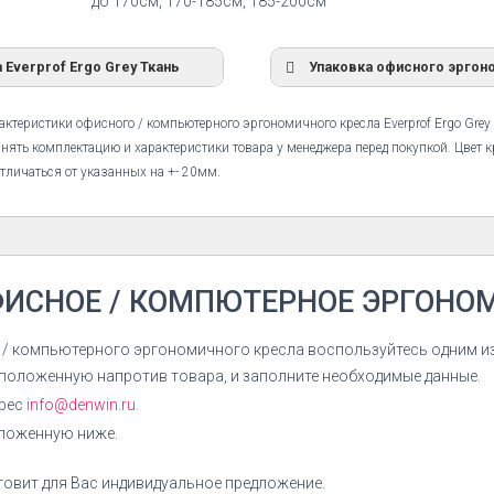
до 170см, 170-185см, 185-200см
Everprof Ergo Grey Ткань
Упаковка офисного эргоно
ктеристики офисного / компьютерного эргономичного кресла Everprof Ergo Grey 
нять комплектацию и характеристики товара у менеджера перед покупкой. Цвет 
тличаться от указанных на +- 20мм.
Инструкция по сборке
ФИСНОЕ / КОМПЮТЕРНОЕ ЭРГОНО
Ergo
Кресло офисное Everprof Ergo Grey
Ткань инструкция по сборке
 / компьютерного эргономичного кресла воспользуйтесь одним и
сположенную напротив товара, и заполните необходимые данные.
СКАЧАТЬ ИНСТРУКЦИЮ
дрес
info@denwin.ru.
оложенную ниже.
овит для Вас индивидуальное предложение.