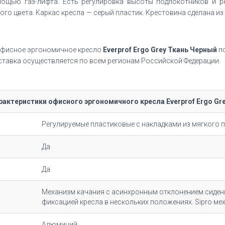
ощью газ-лифта. Есть регулировка высоты подлокотников и ре
ого цвета. Каркас кресла — серый пластик. Крестовина сделана 
офисное эргономичное кресло
Everprof Ergo Grey Ткань Черный
по
оставка осуществляется по всем регионам Российской Федерации.
рактеристики офисного эргономичного кресла Everprof Ergo Gr
Регулируемые пластиковые с накладками из мягкого 
Да
Да
Механизм качания с асинхронным отклонением сидения
фиксацией кресла в нескольких положениях. Sipro ме
Алюминий