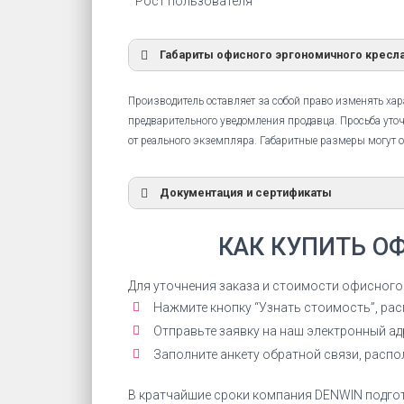
Рост пользователя
Габариты офисного эргономичного кресла 
Производитель оставляет за собой право изменять хара
предварительного уведомления продавца. Просьба уточ
от реального экземпляра. Габаритные размеры могут о
Документация и сертификаты
Сертификат соответствия
КАК КУПИТЬ О
Сертификат соответствия Everprof 
Grey Ткань
Для уточнения заказа и стоимости офисного
Нажмите кнопку “Узнать стоимость”, ра
СКАЧАТЬ СЕРТИФИКАТ
Отправьте заявку на наш электронный а
Заполните анкету обратной связи, расп
В кратчайшие сроки компания DENWIN подгот