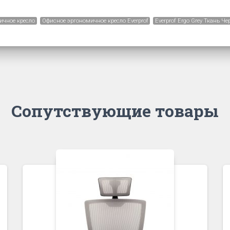
ичное кресло
Офисное эргономичное кресло Everprof
Everprof Ergo Grey Ткань Ч
Сопутствующие товары