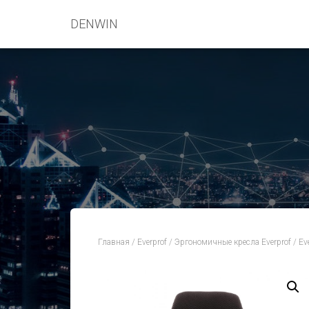
DENWIN
Главная
/
Everprof
/
Эргономичные кресла Everprof
/ Ev