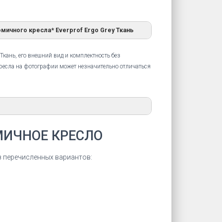
мичного кресла* Everprof Ergo Grey Ткань
Ткань, его внешний вид и комплектность без
кресла на фотографии может незначительно отличаться
Дилерский сертификат DENWIN
МИЧНОЕ КРЕСЛО
Дилерский сертификат компании
DENWIN на продукцию Everprof
з перечисленных вариантов:
СКАЧАТЬ СЕРТИФИКАТ