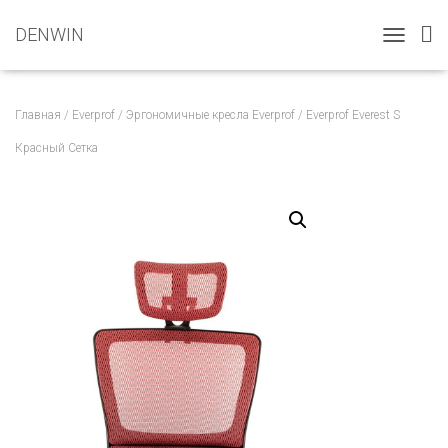
DENWIN
T
O
G
G
Главная
/
Everprof
/
Эргономичные кресла Everprof
/ Everprof Everest S
L
E
Красный Сетка
N
A
V
I
G
A
T
I
O
N