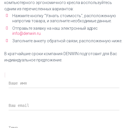
компьютерного эргономичного кресла воспользуйтесь
Инструкция по сборке
одним из перечисленных вариантов:
Нажмите кнопку “Узнать стоимость”, расположенную
Кресло офисное Everprof Everest S Сетка
напротив товара, и заполните необходимые данные.
инструкция по сборке
Отправьте заявку на наш электронный адрес
info@denwin.ru.
СКАЧАТЬ ИНСТРУКЦИЮ
Заполните анкету обратной связи, расположенную ниже.
В кратчайшие сроки компания DENWIN подготовит для Вас
индивидуальное предложение.
Дилерский сертификат DENWIN
Дилерский сертификат компании DENWIN на
продукцию Everprof
СКАЧАТЬ СЕРТИФИКАТ