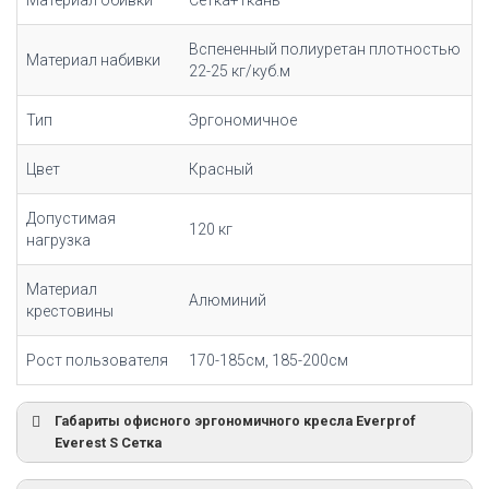
Материал обивки
Сетка+ткань
Вспененный полиуретан плотностью
Материал набивки
22-25 кг/куб.м
Тип
Эргономичное
Цвет
Красный
Допустимая
120 кг
нагрузка
Материал
Алюминий
крестовины
Рост пользователя
170-185см, 185-200см
Габариты офисного эргономичного кресла Everprof
Everest S Сетка