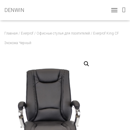
DENWIN
T
O
G
G
Главная
/
Everprof
/
Офисные стулья для посетителей
/ Everprof King CF
L
E
Экокожа Черный
N
A
V
I
G
A
T
I
O
N