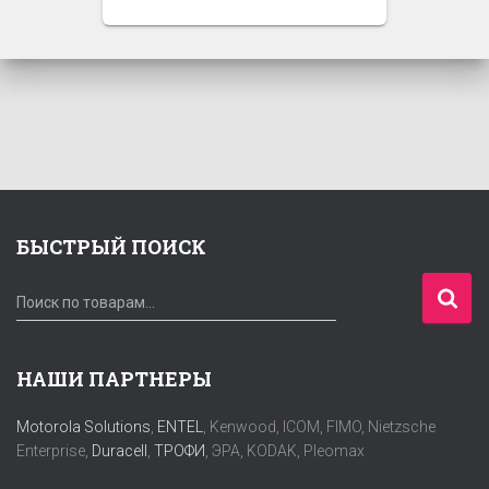
БЫСТРЫЙ ПОИСК
И
Поиск по товарам…
с
к
а
НАШИ ПАРТНЕРЫ
т
ь
Motorola Solutions
,
ENTEL
, Kenwood, ICOM, FIMO, Nietzsche
:
Enterprise,
Duracell
,
ТРОФИ
, ЭРА, KODAK, Pleomax