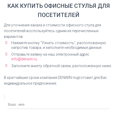
Сертификат соответствия
КАК КУПИТЬ ОФИСНЫЕ СТУЛЬЯ ДЛЯ
Сертификат соответствия Everprof King CF
ПОСЕТИТЕЛЕЙ
Экокожа
Для уточнения заказа и стоимости офисного стула для
СКАЧАТЬ СЕРТИФИКАТ
посетителей воспользуйтесь одним из перечисленных
вариантов:
Нажмите кнопку “Узнать стоимость”, расположенную
напротив товара, и заполните необходимые данные.
Инструкция по сборке
Отправьте заявку на наш электронный адрес
info@denwin.ru.
Кресло офисное Everprof King CF Экокожа
Заполните анкету обратной связи, расположенную ниже.
инструкция по сборке
В кратчайшие сроки компания DENWIN подготовит для Вас
СКАЧАТЬ ИНСТРУКЦИЮ
индивидуальное предложение.
Дилерский сертификат DENWIN
Дилерский сертификат компании DENWIN на