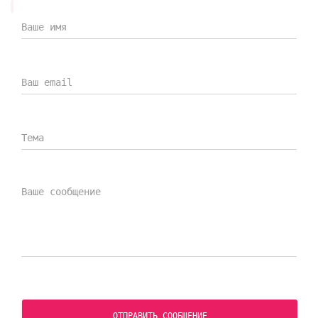
Дилерский сертификат DENWIN
Дилерский сертификат компании DENWIN на
продукцию Everprof
СКАЧАТЬ СЕРТИФИКАТ
ОТПРАВИТЬ СООБЩЕНИЕ