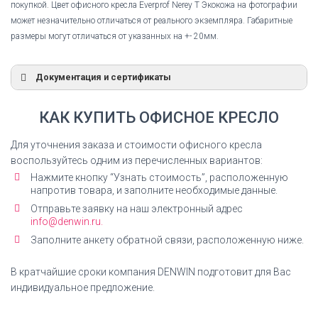
покупкой. Цвет офисного кресла Everprof Nerey T Экокожа на фотографии
может незначительно отличаться от реального экземпляра. Габаритные
размеры могут отличаться от указанных на +- 20мм.
Документация и сертификаты
Сертификат соответствия
КАК КУПИТЬ ОФИСНОЕ КРЕСЛО
Сертификат соответствия Everprof Nerey T
Экокожа
Для уточнения заказа и стоимости офисного кресла
воспользуйтесь одним из перечисленных вариантов:
СКАЧАТЬ СЕРТИФИКАТ
Нажмите кнопку “Узнать стоимость”, расположенную
напротив товара, и заполните необходимые данные.
Отправьте заявку на наш электронный адрес
info@denwin.ru.
Заполните анкету обратной связи, расположенную ниже.
Инструкция по сборке
Кресло офисное Everprof Nerey T Экокожа
В кратчайшие сроки компания DENWIN подготовит для Вас
инструкция по сборке
индивидуальное предложение.
СКАЧАТЬ ИНСТРУКЦИЮ