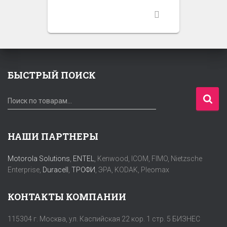
БЫСТРЫЙ ПОИСК
И
Поиск по товарам…
с
к
а
НАШИ ПАРТНЕРЫ
т
ь
Motorola Solutions
,
ENTEL
, Kenwood, ICOM, FIMO, Nietzsche
:
Enterprise,
Duracell
,
ТРОФИ
, ЭРА, KODAK, Pleomax
КОНТАКТЫ КОМПАНИИ
115304 г. Москва, ул. Каспийская 22 кор. 1 стр. 5 БИЗНЕС