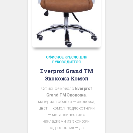
ОФИСНОЕ КРЕСЛО ДЛЯ
РУКОВОДИТЕЛЯ
Everprof Grand TM
Экокожа Кэмэл
Офисное кресло
Everprof
Grand TM Экокожа
,
материал обивки — экокожа;
цвет — кэмэл; подлокотники
— металлические с
накладками из экокожи;
подголовник — да;