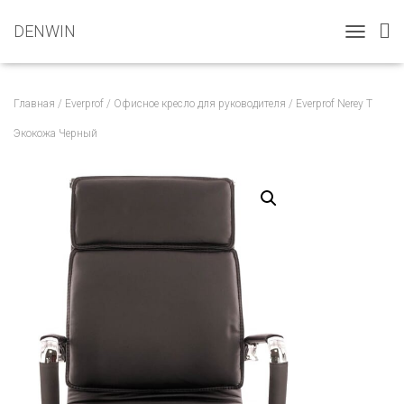
DENWIN
T
O
G
G
Главная
/
Everprof
/
Офисное кресло для руководителя
/ Everprof Nerey T
L
E
Экокожа Черный
N
A
V
I
G
A
T
I
O
N