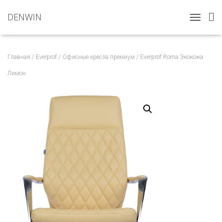
DENWIN
T
O
G
G
Главная
/
Everprof
/
Офисные кресла премиум
/ Everprof Roma Экокожа
L
E
Лимон
N
A
V
I
G
A
T
I
O
N