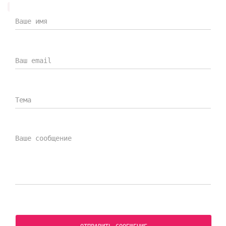
Дилерский сертификат DENWIN
Дилерский сертификат компании DENWIN на
продукцию Everprof
СКАЧАТЬ СЕРТИФИКАТ