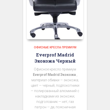
ОФИСНЫЕ КРЕСЛА ПРЕМИУМ
Everprof Madrid
Экокожа Черный
Офисное кресло премиум
Everprof Madrid Экокожа
,
материал обивки — экокожа;
цвет — черный; подлокотники
— полированный алюминий с
накладками из экокожи;
подголовник — нет; газ
патрон — да; поясничная