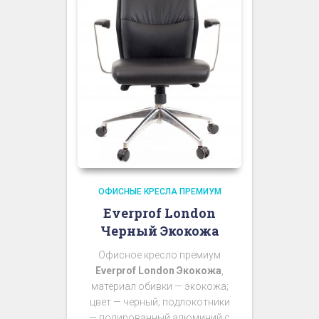
ОФИСНЫЕ КРЕСЛА ПРЕМИУМ
Everprof London
Черный Экокожа
Офисное кресло премиум
Everprof London Экокожа
,
материал обивки — экокожа;
цвет — черный; подлокотники
— полированный алюминий с