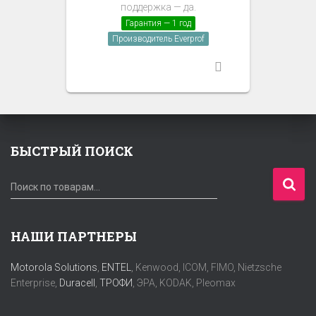
поддержка — да.
Гарантия — 1 год
Производитель Everprof
БЫСТРЫЙ ПОИСК
И
Поиск по товарам…
с
к
а
НАШИ ПАРТНЕРЫ
т
ь
Motorola Solutions
,
ENTEL
, Kenwood, ICOM, FIMO, Nietzsche
:
Enterprise,
Duracell
,
ТРОФИ
, ЭРА, KODAK, Pleomax