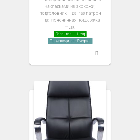
накладками из экокожи;
подголовник — да; газ патрон
— да; поясничная поддержка
— да.
Гарантия — 1 год
Производитель Everprof