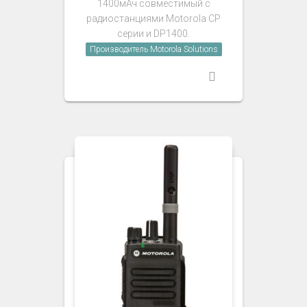
1400мАч совместимый с
радиостанциями Motorola CP
серии и DP1400.
Производитель Motorola Solutions