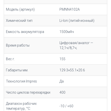
Модель (артикул)
PMNN4102A
Химический тип
Li-Ion (литий-ионный)
Емкость аккумулятора
1500мАч
Цифровая/аналог —
Время работы
12,1ч/8,7ч;
Вес г.
155
Габариты мм.
129.3×55.1×20.6
Технология Impres
Да
Число циклов перезарядки
400
Диапазон рабочих
-10 / +60
температур, °С: