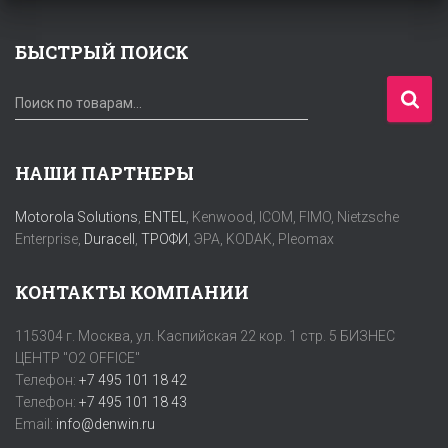
БЫСТРЫЙ ПОИСК
И
Поиск по товарам…
с
к
а
НАШИ ПАРТНЕРЫ
т
ь
Motorola Solutions
,
ENTEL
, Kenwood, ICOM, FIMO, Nietzsche
:
Enterprise,
Duracell
,
ТРОФИ
, ЭРА, KODAK, Pleomax
КОНТАКТЫ КОМПАНИИ
115304 г. Москва, ул. Каспийская 22 кор. 1 стр. 5 БИЗНЕС
ЦЕНТР "O2 OFFICE"
Телефон:
+7 495 101 18 42
Телефон:
+7 495 101 18 43
Email:
info@denwin.ru