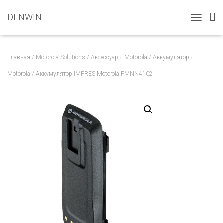
DENWIN
T
O
G
G
Главная
/
Motorola Solutions
/
Аксессуары Motorola
/
Аккумуляторы
L
E
Motorola
/ Аккумулятор IMPRES Motorola PMNN4102
N
A
V
I
G
A
T
I
O
N