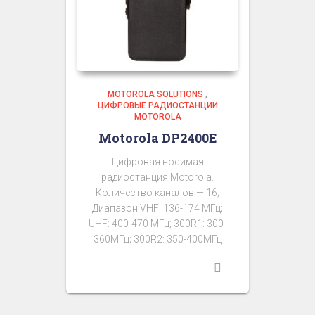
MOTOROLA SOLUTIONS
,
ЦИФРОВЫЕ РАДИОСТАНЦИИ
MOTOROLA
Motorola DP2400E
Цифровая носимая
радиостанция Motorola.
Количество каналов — 16;
Диапазон VHF: 136-174 МГц;
UHF: 400-470 МГц; 300R1: 300-
360МГц; 300R2: 350-400МГц