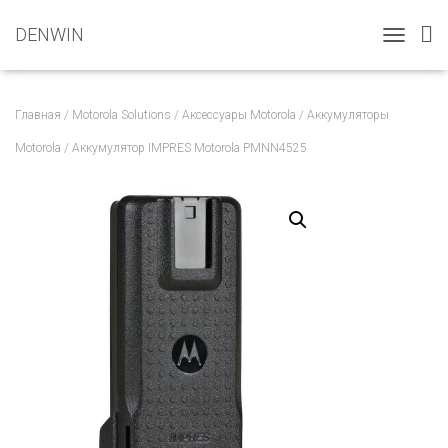
DENWIN
T
O
G
G
Главная
/
Motorola Solutions
/
Аксессуары Motorola
/
Аккумуляторы
L
E
Motorola
/ Аккумулятор IMPRES Motorola PMNN4525
N
A
V
I
G
A
T
I
O
N