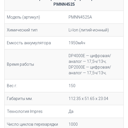
PMNN4525
Модель (артикул)
PMNN4525A
Химический тип
Li-Ion (литий-ионный)
Емкость аккумулятора
1950мАч
DP4000E — цифровая/
аналог — 17,5ч/13ч;
Время работы
DP2000E — цифровая/
аналог — 17,5ч/13ч;
Вес г.
150
Габариты мм.
112.35 x 51.65 x 23.04
Технология Impres
Да
Число циклов перезарядки
1000