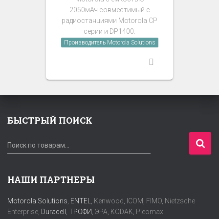
2050мАч совместимый с
радиостанциями Motorola CP
серии и DP1400.
Производитель Motorola Solutions
БЫСТРЫЙ ПОИСК
И
Поиск по товарам…
с
к
а
НАШИ ПАРТНЕРЫ
т
ь
Motorola Solutions
,
ENTEL
, Kenwood, ICOM, FIMO, Nietzsche
:
Enterprise,
Duracell
,
ТРОФИ
, ЭРА, KODAK, Pleomax