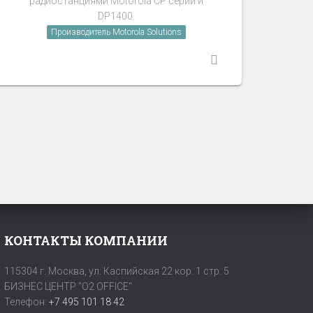
радиостанциями Motorola CP серии и
DP1400.
Производитель Motorola Solutions
КОНТАКТЫ КОМПАНИИ
115304 г. Москва, ул. Каспийская 22 кор. 1 стр. 5
БИЗНЕС ЦЕНТР "O2 OFFICE"
Телефон:
+7 495 101 18 42