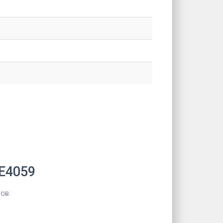
E4059
ов: