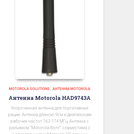
MOTOROLA SOLUTIONS
,
АНТЕННЫ MOTOROLA
Антенна Motorola HAD9743A
Укороченная антенна для портативных
рации. Антенна длиною 9см и диапазонам
рабочих частот 162-174 МГц. Антенна с
разъемом “Motorola-болт” совместима с