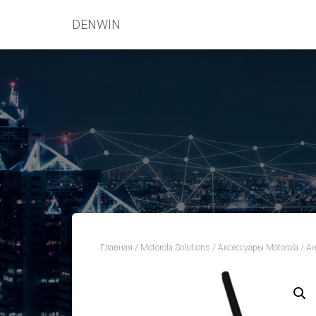
DENWIN
Главная
/
Motorola Solutions
/
Аксессуары Motorola
/
Ан