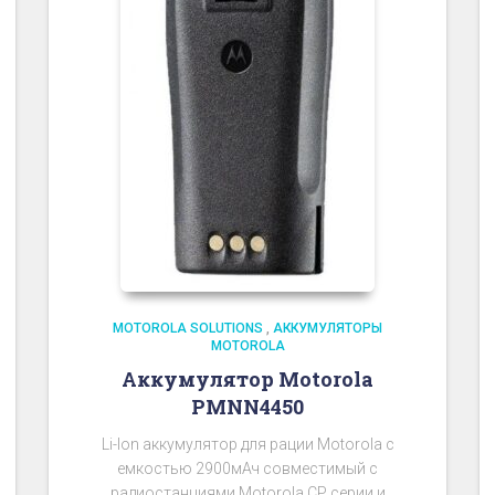
MOTOROLA SOLUTIONS
,
АККУМУЛЯТОРЫ
MOTOROLA
Аккумулятор Motorola
PMNN4450
Li-Ion аккумулятор для рации Motorola с
емкостью 2900мАч совместимый с
радиостанциями Motorola CP серии и