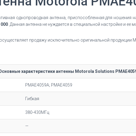
тенна Motorola PMAE4
тивная однопроводная антенна, приспособленная для ношения на
1000
. Данная антенна не нуждается в специальной настройке и ее 
существляет продажу исключительно оригинальной продукции Mot
Основные характеристики антенны Motorola Solutions PMAE405
PMAE4059A; PMAE4059
Гибкая
380-430МГц
—