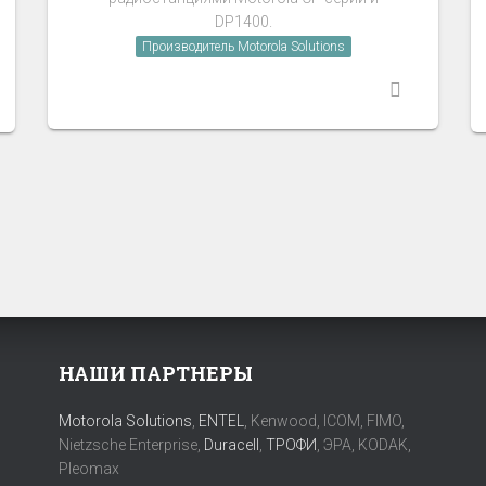
DP1400.
Производитель Motorola Solutions
НАШИ ПАРТНЕРЫ
Motorola Solutions
,
ENTEL
, Kenwood, ICOM, FIMO,
Nietzsche Enterprise,
Duracell
,
ТРОФИ
, ЭРА, KODAK,
Pleomax