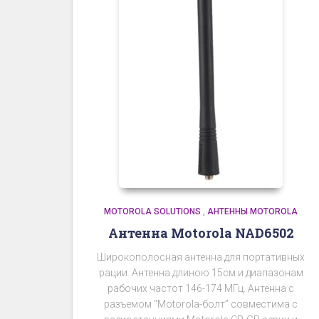
MOTOROLA SOLUTIONS
,
АНТЕННЫ MOTOROLA
Антенна Motorola NAD6502
Широкополосная антенна для портативных
рации. Антенна длиною 15см и диапазонам
рабочих частот 146-174 МГц. Антенна с
разъемом “Motorola-болт” совместима с