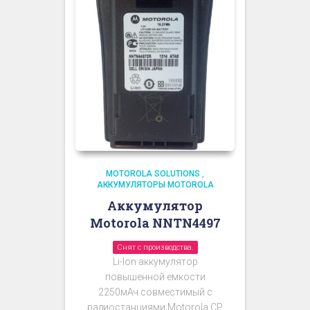
MOTOROLA SOLUTIONS
,
АККУМУЛЯТОРЫ MOTOROLA
Аккумулятор
Motorola NNTN4497
Снят с производства.
Li-Ion аккумулятор
повышенной емкости
2250мАч
совместимый с
радиостанциями Motorola CP