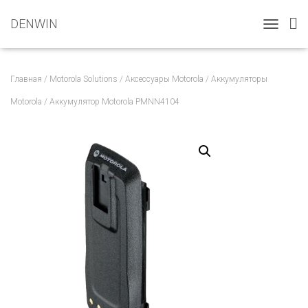
DENWIN
T
O
G
G
Главная
/
Motorola Solutions
/
Аксессуары Motorola
/
Аккумуляторы
L
E
Motorola
/ Аккумулятор Motorola PMNN4104
N
A
V
I
G
A
T
I
O
N