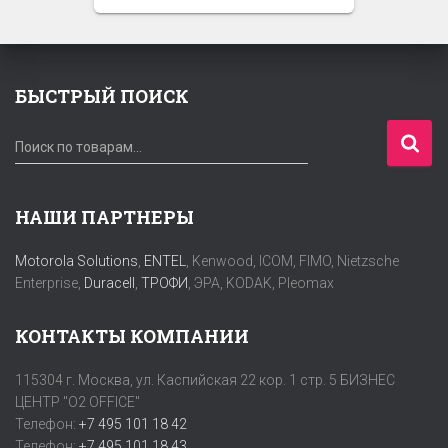
БЫСТРЫЙ ПОИСК
И
Поиск по товарам…
с
к
а
НАШИ ПАРТНЕРЫ
т
ь
Motorola Solutions
,
ENTEL
, Kenwood, ICOM, FIMO, Nietzsche
:
Enterprise,
Duracell
,
ТРОФИ
, ЭРА, KODAK, Pleomax
КОНТАКТЫ КОМПАНИИ
115304 г. Москва, ул. Каспийская 22 кор. 1 стр. 5 БИЗНЕС
ЦЕНТР "O2 OFFICE"
Телефон:
+7 495 101 18 42
Телефон:
+7 495 101 18 43