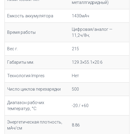
металлгидридный)
Емкость аккумулятора
1430мАч
Цифровая/аналог —
Время работы
11,2ч/8ч;
Вес г.
215
Габариты мм.
129.3×55.1×20.6
Технология Impres
Нет
Число циклов перезарядки
500
Диапазон рабочих
-20 / +60
температур, °С:
Энергетическая плотность,
8.86
мАч/cм