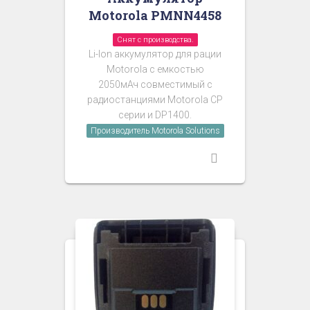
Motorola PMNN4458
Снят с производства.
Li-Ion аккумулятор для рации
Motorola с емкостью
2050мАч совместимый с
радиостанциями Motorola CP
серии и DP1400.
Производитель Motorola Solutions