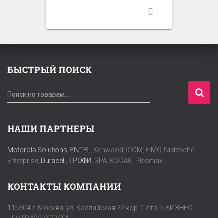
БЫСТРЫЙ ПОИСК
И
Поиск по товарам…
с
к
а
НАШИ ПАРТНЕРЫ
т
ь
Motorola Solutions
,
ENTEL
, Kenwood, ICOM, FIMO, Nietzsche
:
Enterprise,
Duracell
,
ТРОФИ
, ЭРА, KODAK, Pleomax
КОНТАКТЫ КОМПАНИИ
115304 г. Москва, ул. Каспийская 22 кор. 1 стр. 5 БИЗНЕС