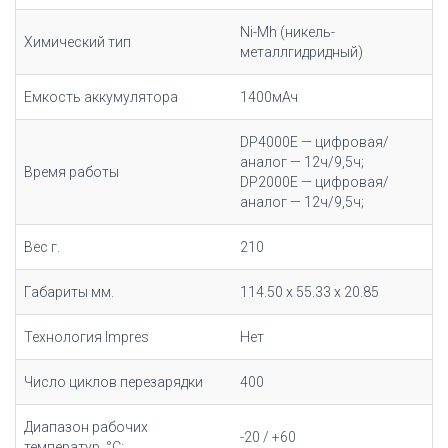
Ni-Mh (никель-
Химический тип
металлгидридный)
Емкость аккумулятора
1400мАч
DP4000E — цифровая/
аналог — 12ч/9,5ч;
Время работы
DP2000E — цифровая/
аналог — 12ч/9,5ч;
Вес г.
210
Габариты мм.
114.50 x 55.33 x 20.85
Технология Impres
Нет
Число циклов перезарядки
400
Диапазон рабочих
-20 / +60
температур, °С: