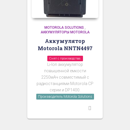
MOTOROLA SOLUTIONS
,
АККУМУЛЯТОРЫ MOTOROLA
Аккумулятор
Motorola NNTN4497
Снят с производства.
Li-Ion аккумулятор
повышенной емкости
2250мАч
совместимый с
радиостанциями Motorola CP
серии и DP1400
.
Производитель Motorola Solutions