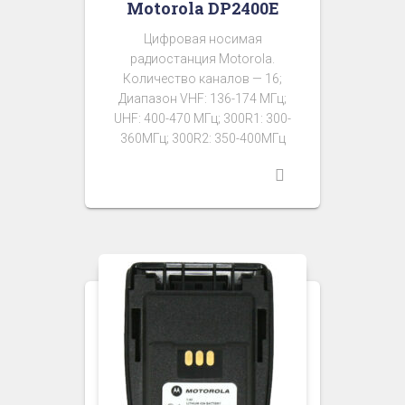
Motorola DP2400E
Цифровая носимая
радиостанция Motorola.
Количество каналов — 16;
Диапазон VHF: 136-174 МГц;
UHF: 400-470 МГц; 300R1: 300-
360МГц; 300R2: 350-400МГц