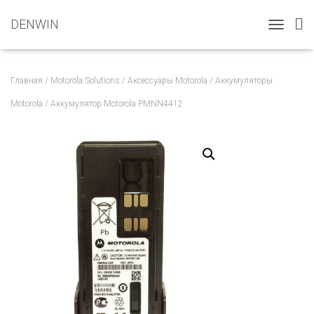
DENWIN
T
O
G
G
Главная
/
Motorola Solutions
/
Аксессуары Motorola
/
Аккумуляторы
L
E
Motorola
/ Аккумулятор Motorola PMNN4412
N
A
V
I
G
A
T
I
O
N