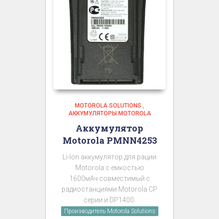
MOTOROLA SOLUTIONS
,
АККУМУЛЯТОРЫ MOTOROLA
Аккумулятор
Motorola PMNN4253
Li-Ion аккумулятор для рации
Motorola с емкостью
1600мАч совместимый с
радиостанциями Motorola CP
серии и DP1400.
Производитель Motorola Solutions