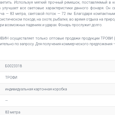
светить. Используя мягкий прочный ремешок, поставляемый в к
а улучшает все световые характеристики данного фонаря. Он с
уча — 83 метра, световой поток — 72 лм. Благодаря компактны
ристическом походе, на охоте, рыбалке, во время отдыха на прир
и возможных падениях и ударах. Фонарь прослужит долго.
ВИН осуществляет только оптовые продажи продукции ТРОФИ (
тельно по запросу. Для получения коммерческого предложения – 
Б0023318
ТРОФИ
индивидуальная картонная коробка
—
83 метра