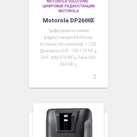
MOTOROLA SOLUTIONS
,
ЦИФРОВЫЕ РАДИОСТАНЦИИ
MOTOROLA
Motorola DP2600E
Цифровая носимая
радиостанция Motorola.
Количество каналов — 128;
Диапазон VHF: 136-174 МГц;
UHF: 400-470 МГц; Река 300-
360 МГц.