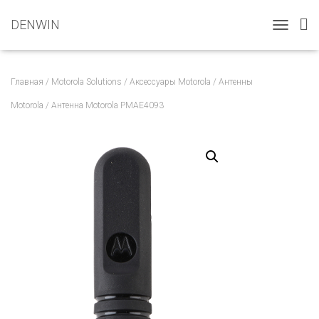
DENWIN
T
O
G
G
Главная
/
Motorola Solutions
/
Аксессуары Motorola
/
Антенны
L
E
Motorola
/ Антенна Motorola PMAE4093
N
A
V
I
G
A
T
I
O
N