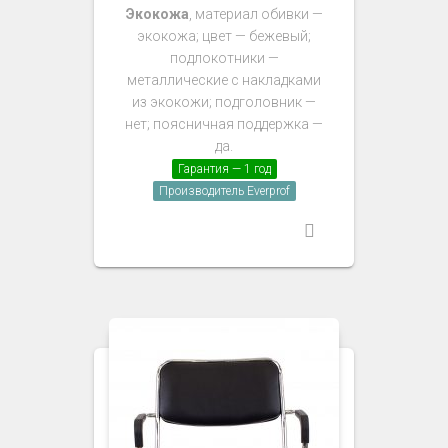
Экокожа
, материал обивки —
экокожа; цвет — бежевый;
подлокотники —
металлические с накладками
из экокожи; подголовник —
нет; поясничная поддержка —
да.
Гарантия — 1 год
Производитель Everprof