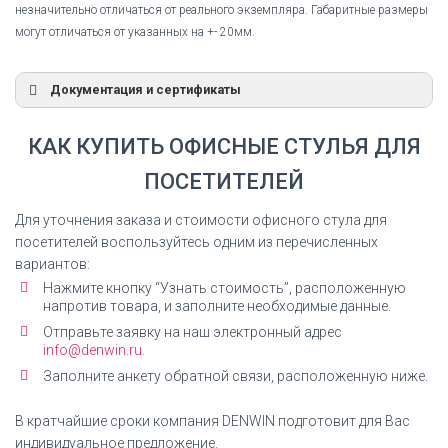
незначительно отличаться от реального экземпляра. Габаритные размеры
могут отличаться от указанных на +- 20мм.
Документация и сертификаты
Сертификат соответствия
КАК КУПИТЬ ОФИСНЫЕ СТУЛЬЯ ДЛЯ
Сертификат соответствия Everprof Drift Lux CF
ПОСЕТИТЕЛЕЙ
Экокожа
Для уточнения заказа и стоимости офисного стула для
СКАЧАТЬ СЕРТИФИКАТ
посетителей воспользуйтесь одним из перечисленных
вариантов:
Нажмите кнопку “Узнать стоимость”, расположенную
напротив товара, и заполните необходимые данные.
Инструкция по сборке
Отправьте заявку на наш электронный адрес
info@denwin.ru.
Кресло офисное Everprof Drift Lux CF Экокожа
Заполните анкету обратной связи, расположенную ниже.
инструкция по сборке
В кратчайшие сроки компания DENWIN подготовит для Вас
СКАЧАТЬ ИНСТРУКЦИЮ
индивидуальное предложение.