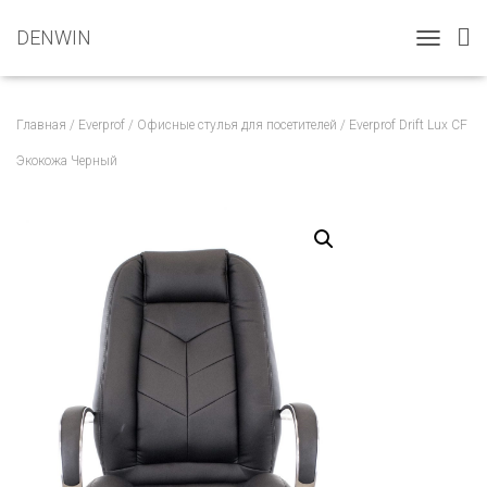
DENWIN
T
O
G
G
Главная
/
Everprof
/
Офисные стулья для посетителей
/ Everprof Drift Lux CF
L
E
Экокожа Черный
N
A
V
I
G
A
T
I
O
N