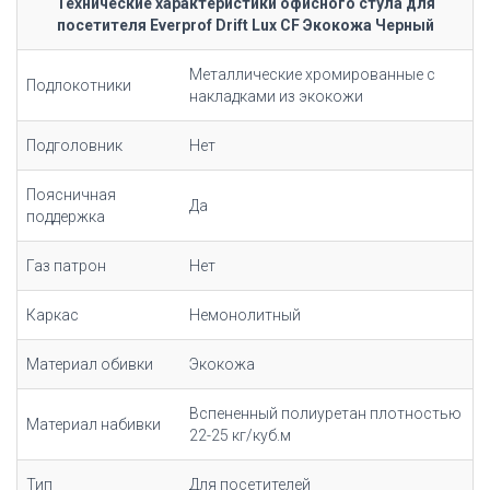
Технические характеристики офисного стула для
посетителя Everprof Drift Lux CF Экокожа Черный
Металлические хромированные с
Подлокотники
накладками из экокожи
Подголовник
Нет
Поясничная
Да
поддержка
Газ патрон
Нет
Каркас
Немонолитный
Материал обивки
Экокожа
Вспененный полиуретан плотностью
Материал набивки
22-25 кг/куб.м
Тип
Для посетителей