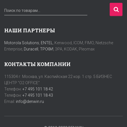
И
Поиск по товарам…
с
к
а
НАШИ ПАРТНЕРЫ
т
ь
Motorola Solutions
,
ENTEL
, Kenwood, ICOM, FIMO, Nietzsche
:
Enterprise,
Duracell
,
ТРОФИ
, ЭРА, KODAK, Pleomax
КОНТАКТЫ КОМПАНИИ
115304 г. Москва, ул. Каспийская 22 кор. 1 стр. 5 БИЗНЕС
ЦЕНТР "O2 OFFICE"
Телефон:
+7 495 101 18 42
Телефон:
+7 495 101 18 43
Email:
info@denwin.ru