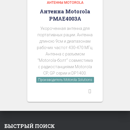
АНТЕННЫ MOTOROLA
Антенна Motorola
PMAE4003A
Укороченная антенна для
портативных рации. Антенна
длиною 9см и диапазонам
рабочих частот 430-470 МГц.
Антенна с разъемом
“Motorola-болт” совместима
с радиостанциями Motorola
CP, GP серии и DP1400.
Производитель Motorola Solutions
БЫСТРЫЙ ПОИСК