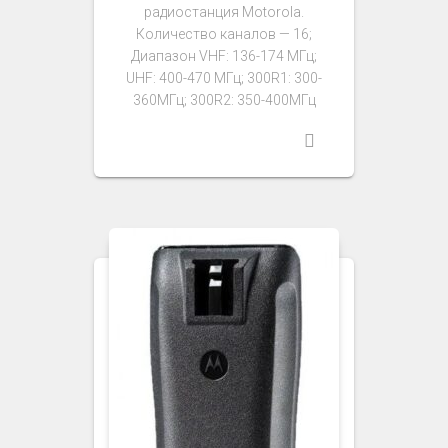
радиостанция Motorola.
Количество каналов — 16;
Диапазон VHF: 136-174 МГц;
UHF: 400-470 МГц; 300R1: 300-
360МГц; 300R2: 350-400МГц