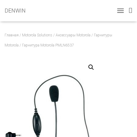
DENWIN
T
O
G
G
Главная
/
Motorola Solutions
/
Аксессуары Motorola
/
Гарнитуры
L
E
Motorola
/ Гарнитура Motorola PMLN6537
N
A
V
I
G
A
T
I
O
N