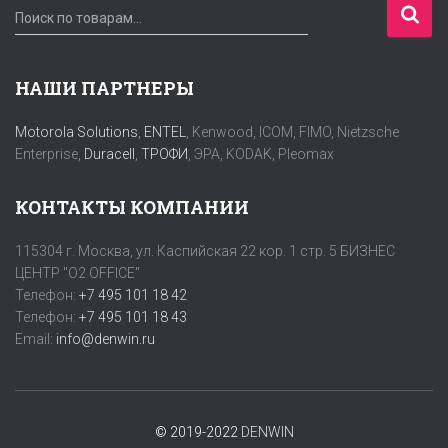
И
Поиск по товарам…
с
к
а
НАШИ ПАРТНЕРЫ
т
ь
Motorola Solutions
,
ENTEL
, Kenwood, ICOM, FIMO, Nietzsche
:
Enterprise,
Duracell
,
ТРОФИ
, ЭРА, KODAK, Pleomax
КОНТАКТЫ КОМПАНИИ
115304 г. Москва, ул. Каспийская 22 кор. 1 стр. 5 БИЗНЕС
ЦЕНТР "O2 OFFICE"
Телефон:
+7 495 101 18 42
Телефон:
+7 495 101 18 43
Email:
info@denwin.ru
© 2019-2022
DENWIN