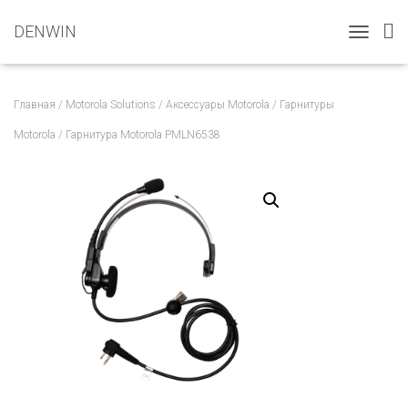
DENWIN
T
O
G
G
Главная
/
Motorola Solutions
/
Аксессуары Motorola
/
Гарнитуры
L
E
Motorola
/ Гарнитура Motorola PMLN6538
N
A
V
I
G
A
T
I
O
N