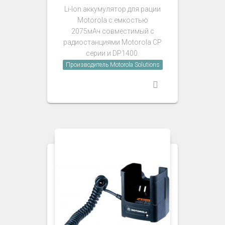
Li-Ion аккумулятор для рации
Motorola с емкостью
2075мАч совместимый с
радиостанциями Motorola CP
серии и DP1400.
Производитель Motorola Solutions